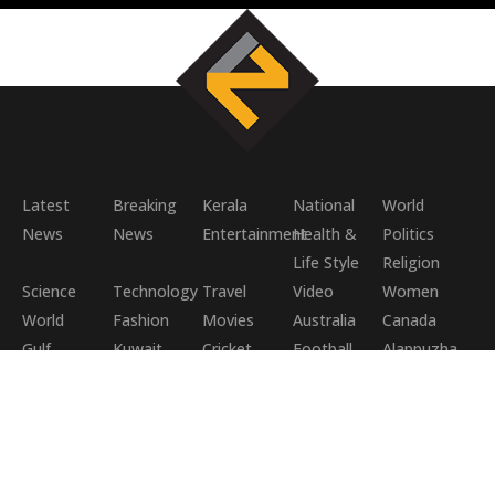
Latest
Breaking
Kerala
National
World
News
News
Entertainment
Health &
Politics
Life Style
Religion
Science
Technology
Travel
Video
Women
World
Fashion
Movies
Australia
Canada
Gulf
Kuwait
Cricket
Football
Alappuzha
Ernakulam
Idukki
Kannur
Asia
Middle East
Europe