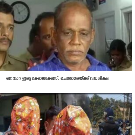
നെന്മാറ ഇരട്ടക്കൊലക്കേസ്: ചെന്താമരയ്ക്ക് വധശിക്ഷ