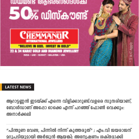
LATEST NEWS
ആറാട്ടണ്ണൻ ഇടയ്ക്ക് എന്നെ വിളിക്കാറുണ്ട്;വളരെ സുന്ദരിയാണ്,
ബോൾഡാണ് അപ്പോ ഓക്കെ എന്ന് പറഞ്ഞ് ഫോൺ വെക്കും:
അനാർക്കലി
“പിന്തുണ വേണ്ട, പിന്നിൽ നിന്ന് കുത്തരുത്” ; എം.വി ജയരാജന്
മറുപടിയുമായി അർജുൻ ആയങ്കി; അന്വേഷണം ശക്തമാക്കി