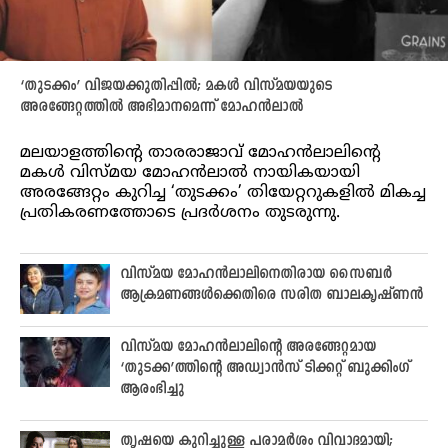
‘തുടക്കം’ വിജയക്കുതിപ്പിൽ; മകൾ വിസ്മയയുടെ
അരങ്ങേറ്റത്തിൽ അഭിമാനമെന്ന് മോഹൻലാൽ
മലയാളത്തിന്റെ താരരാജാവ് മോഹൻലാലിന്റെ
മകൾ വിസ്മയ മോഹൻലാൽ നായികയായി
അരങ്ങേറ്റം കുറിച്ച ‘തുടക്കം’ തിയേറ്ററുകളിൽ മികച്ച
പ്രതികരണത്തോടെ പ്രദർശനം തുടരുന്നു.
വിസ്മയ മോഹൻലാലിനെതിരായ സൈബർ
ആക്രമണങ്ങൾക്കെതിരെ സരിത ബാലകൃഷ്ണൻ
വിസ്മയ മോഹന്‍ലാലിന്‍റെ അരങ്ങേറ്റമായ
‘തുടക്ക’ത്തിന്‍റെ അഡ്വാന്‍സ് ടിക്കറ്റ് ബുക്കിംഗ്
ആരംഭിച്ചു
തൃഷയെ കുറിച്ചുള്ള പരാമർശം വിവാദമായി;