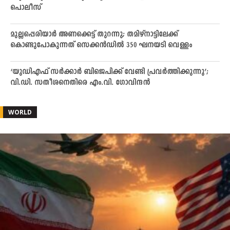
പൊലീസ്
മുല്ലപ്പെരിയാര്‍ അണക്കെട്ട് തുറന്നു; തമിഴ്‌നാട്ടിലേക്ക്
കൊണ്ടുപോകുന്നത് സെക്കന്‍ഡില്‍ 350 ഘനയടി വെള്ളം
‘യുഡിഎഫ് സർക്കാർ ബിജെപിക്ക് വേണ്ടി പ്രവർത്തിക്കുന്നു’;
വി.ഡി. സതീശനെതിരെ എം.വി. ഗോവിന്ദൻ
WORLD