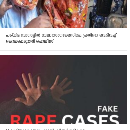
പശ്ചിമ ബംഗാളിൽ ബലാത്സംഗക്കേസിലെ പ്രതിയെ വെടിവച്ച്
കൊലപ്പെടുത്തി പൊലീസ്