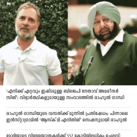
‘എനിക്ക് ഏറ്റവും ഇഷ്ടമുള്ള ബിജെപി നേതാവ് അമരീന്ദർ
സിങ്’; വിദ്യാർത്ഥികളുമായുള്ള സംവാദത്തിൽ രാഹുൽ ഗാന്ധി
രാഹുൽ ഗാന്ധിയുടെ വസതിക്ക് മുന്നിൽ പ്രതിഷേധം; പിന്നാലെ
ഇൻസ്റ്റാഗ്രാമിൽ ‘ആസ്ക് മി എനിതിങ്’ സെഷനുമായി രാഹുൽ
മോദിയുടെ വിദേശയാത്രകൾക്ക് 557 കോടിയിലധികം ചെലവ്;