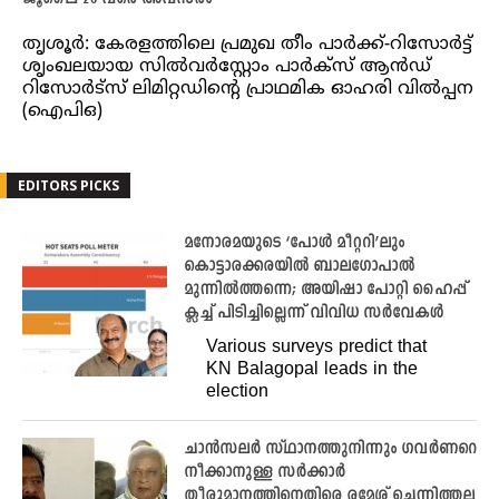
തൃശൂർ: കേരളത്തിലെ പ്രമുഖ തീം പാർക്ക്-റിസോർട്ട്
ശൃംഖലയായ സിൽവർസ്റ്റോം പാർക്സ് ആൻഡ്
റിസോർട്സ് ലിമിറ്റഡിന്റെ പ്രാഥമിക ഓഹരി വിൽപ്പന
(ഐപിഒ)
EDITORS PICKS
മനോരമയുടെ ‘പോൾ മീറ്ററി’ലും
കൊട്ടാരക്കരയിൽ ബാലഗോപാൽ
മുന്നിൽത്തന്നെ; അയിഷാ പോറ്റി ഹൈപ്പ്
ക്ലച്ച് പിടിച്ചില്ലെന്ന് വിവിധ സർവേകൾ
Various surveys predict that
KN Balagopal leads in the
election
ചാന്‍സലര്‍ സ്ഥാനത്തുനിന്നും ഗവര്‍ണറെ
നീക്കാനുള്ള സര്‍ക്കാര്‍
തീരുമാനത്തിനെതിരെ രമേശ് ചെന്നിത്തല