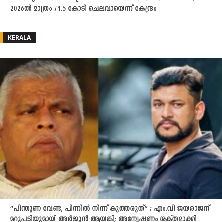
2026ൽ മാത്രം 74.5 കോടി ചെലവായെന്ന് കേന്ദ്രം
KERALA
“പിന്തുണ വേണ്ട, പിന്നിൽ നിന്ന് കുത്തരുത്” ; എം.വി ജയരാജന്
മറുപടിയുമായി അർജുൻ ആയങ്കി; അന്വേഷണം ശക്തമാക്കി