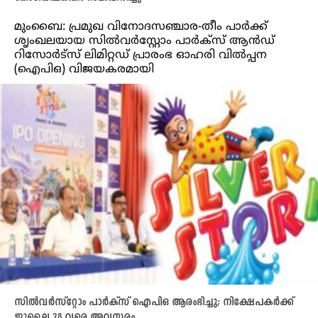
മുംബൈ: പ്രമുഖ വിനോദസഞ്ചാര-തീം പാർക്ക്
ശൃംഖലയായ സിൽവർസ്റ്റോം പാർക്സ് ആൻഡ്
റിസോർട്സ് ലിമിറ്റഡ് പ്രാരംഭ ഓഹരി വിൽപ്പന
(ഐപിഒ) വിജയകരമായി
സിൽവർസ്റ്റോം പാർക്സ് ഐപിഒ ആരംഭിച്ചു; നിക്ഷേപകർക്ക്
ജൂലൈ 28 വരെ അവസരം