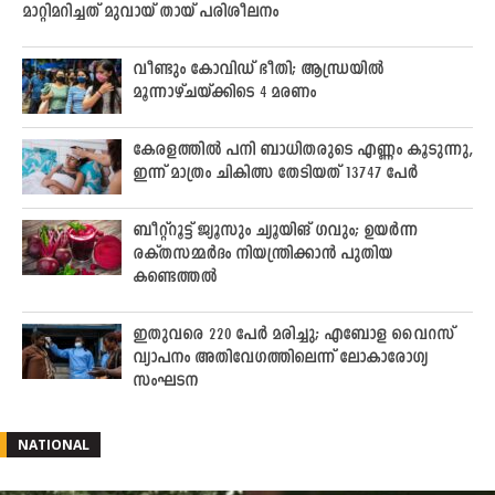
മാറ്റിമറിച്ചത് മുവായ് തായ് പരിശീലനം
വീണ്ടും കോവിഡ് ഭീതി; ആന്ധ്രയിൽ
മൂന്നാഴ്ചയ്ക്കിടെ 4 മരണം
കേരളത്തിൽ പനി ബാധിതരുടെ എണ്ണം കൂടുന്നു,
ഇന്ന് മാത്രം ചികിത്സ തേടിയത് 13747 പേർ
ബീറ്റ്റൂട്ട് ജ്യൂസും ച്യൂയിങ് ഗവും; ഉയർന്ന
രക്തസമ്മർദം നിയന്ത്രിക്കാൻ പുതിയ
കണ്ടെത്തൽ
ഇതുവരെ 220 പേർ മരിച്ചു; എബോള വൈറസ്
വ്യാപനം അതിവേ​ഗത്തിലെന്ന് ലോകാരോഗ്യ
സംഘടന
NATIONAL