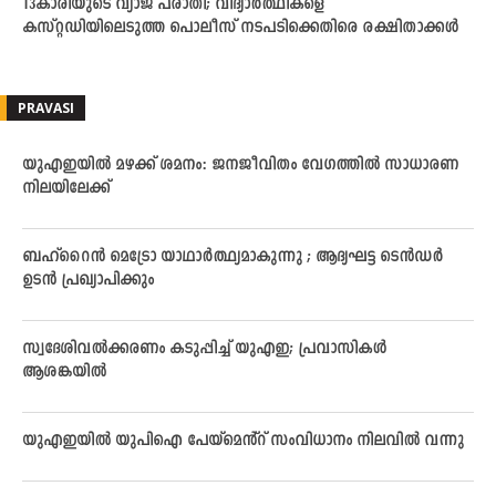
13കാരിയുടെ വ്യാജ പരാതി; വിദ്യാര്‍ത്ഥികളെ
കസ്റ്റഡിയിലെടുത്ത പൊലീസ് നടപടിക്കെതിരെ രക്ഷിതാക്കള്‍
PRAVASI
യുഎഇയിൽ മഴക്ക് ശമനം: ജനജീവിതം വേഗത്തിൽ സാധാരണ
നിലയിലേക്ക്
ബഹ്‌റൈൻ മെട്രോ യാഥാർത്ഥ്യമാകുന്നു ; ആദ്യഘട്ട ടെൻഡർ
ഉടൻ പ്രഖ്യാപിക്കും
സ്വദേശിവൽക്കരണം കടുപ്പിച്ച് യുഎഇ; പ്രവാസികൾ
ആശങ്കയിൽ
യുഎഇയിൽ യുപിഐ പേയ്മെൻ്റ് സംവിധാനം നിലവിൽ വന്നു