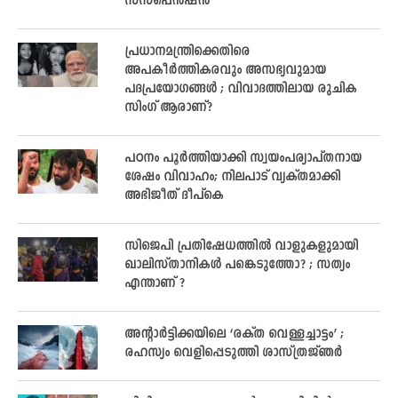
സസ്പെൻഷൻ
പ്രധാനമന്ത്രിക്കെതിരെ
അപകീർത്തികരവും അസഭ്യവുമായ
പദപ്രയോഗങ്ങൾ ; വിവാദത്തിലായ രുചിക
സിംഗ് ആരാണ്?
പഠനം പൂർത്തിയാക്കി സ്വയംപര്യാപ്തനായ
ശേഷം വിവാഹം; നിലപാട് വ്യക്തമാക്കി
അഭിജീത് ദീപ്കെ
സിജെപി പ്രതിഷേധത്തിൽ വാളുകളുമായി
ഖാലിസ്താനികൾ പങ്കെടുത്തോ? ; സത്യം
എന്താണ് ?
അന്റാർട്ടിക്കയിലെ ‘രക്ത വെള്ളച്ചാട്ടം’ ;
രഹസ്യം വെളിപ്പെടുത്തി ശാസ്ത്രജ്ഞർ