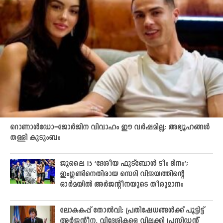
റൊണാൾഡോ–ജോർജിന വിവാഹം ഈ വർഷമില്ല; അഭ്യൂഹങ്ങൾ
തള്ളി കുടുംബം
ജൂലൈ 15 ‘ദേശീയ ഫുട്ബോൾ ടീം ദിനം’;
ഇംഗ്ലണ്ടിനെതിരായ സെമി വിജയത്തിന്റെ
ഓർമയിൽ അർജന്റീനയുടെ തീരുമാനം
ലോകകപ്പ് തോല്‍വി; പ്രതിഷേധങ്ങള്‍ക്ക് പൂട്ടിട്ട്
അര്‍ജന്റീന, വിദേശികളെ വിലക്കി പ്രസിഡന്റ്