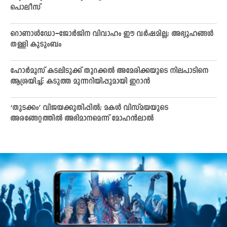
പൊലീസ്
റൊണാൾഡോ–ജോർജിന വിവാഹം ഈ വർഷമില്ല; അഭ്യൂഹങ്ങൾ
തള്ളി കുടുംബം
ഹോർമൂസ് കടലിടുക്ക് തുറക്കൽ അമേരിക്കയുടെ നിലപാടിനെ
ആശ്രയിച്ച്; കടുത്ത മുന്നറിയിപ്പുമായി ഇറാൻ
‘തുടക്കം’ വിജയക്കുതിപ്പിൽ; മകൾ വിസ്മയയുടെ
അരങ്ങേറ്റത്തിൽ അഭിമാനമെന്ന് മോഹൻലാൽ