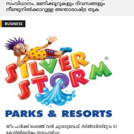
സംവിധാനം. മണിക്കൂറുകളും ദിവസങ്ങളും
നീണ്ടുനിൽക്കാറുള്ള അന്താരാഷ്ട്ര തുക
BUSINESS
തീം പാർക്ക് രംഗത്ത് വൻ ചുവടുവെപ്പ്; സിൽവർസ്റ്റോം 82
കോടിയിലധികം സമാഹരിച്ചു