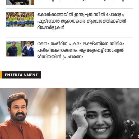
കൊൽക്കത്തയിൽ ഇന്ത്യ–ബ്രസീൽ പോരാട്ടം;
ഫുട്ബോൾ ആരാധകരെ ആവേശത്തിലാഴ്ത്തി
റിപ്പോർട്ടുകൾ
ഗൗതം ഗംഭീറിന് പകരം ലക്ഷ്മണിനെ സ്ഥിരം
പരിശീലകനാക്കണം; ആവശ്യപ്പെട്ട് സോഷ്യല്‍
മീഡിയയില്‍ പ്രചാരണം
ENTERTAINMENT