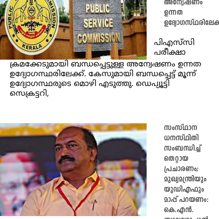
അന്വേഷണം
ഉന്നത
ഉദ്യോഗസ്ഥരിലേക്
പിഎസ്‍സി
പരീക്ഷാ
ക്രമക്കേടുമായി ബന്ധപ്പെട്ടുള്ള അന്വേഷണം ഉന്നത
ഉദ്യോഗസ്ഥരിലേക്ക്. കേസുമായി ബന്ധപ്പെട്ട് മൂന്ന്
ഉദ്യോഗസ്ഥരുടെ മൊഴി എടുത്തു. ഡെപ്യൂട്ടി
സെക്രട്ടറി,
സംസ്ഥാന
ധനസ്ഥിതി
സംബന്ധിച്ച്
തെറ്റായ
പ്രചാരണം;
മുഖ്യമന്ത്രിയും
യുഡിഎഫും
മാപ്പ് പറയണം:
കെ.എൻ.