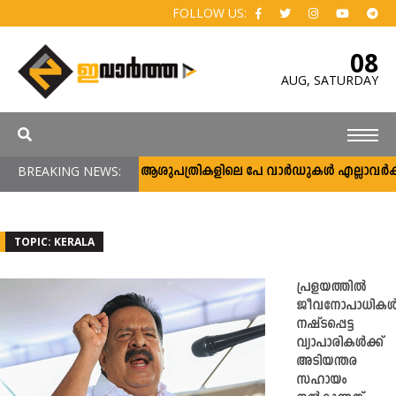
FOLLOW US:
08
AUG,
SATURDAY
BREAKING NEWS:
സർക്കാർ ആശുപത്രികളിലെ പേ വാർഡുകൾ എല്ലാവർക്കും; വരു
TOPIC: KERALA
പ്രളയത്തിൽ
ജീവനോപാധിക
നഷ്ടപ്പെട്ട
വ്യാപാരികൾക്ക്
അടിയന്തര
സഹായം