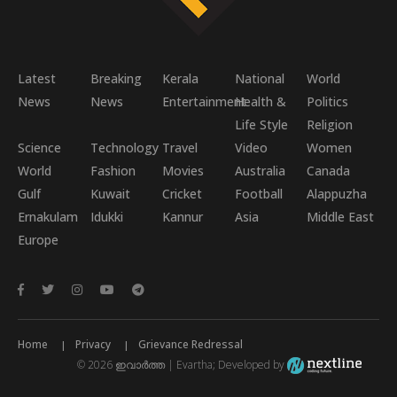
Latest
Breaking
Kerala
National
World
News
News
Entertainment
Health &
Politics
Life Style
Religion
Science
Technology
Travel
Video
Women
World
Fashion
Movies
Australia
Canada
Gulf
Kuwait
Cricket
Football
Alappuzha
Ernakulam
Idukki
Kannur
Asia
Middle East
Europe
Home
Privacy
Grievance Redressal
© 2026 ഇവാർത്ത | Evartha; Developed by