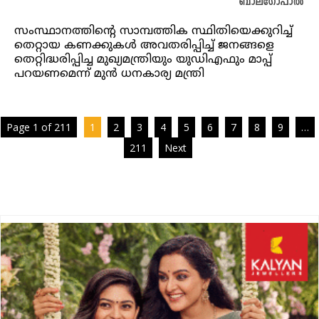
ബാലഗോപാൽ
സംസ്ഥാനത്തിന്റെ സാമ്പത്തിക സ്ഥിതിയെക്കുറിച്ച്
തെറ്റായ കണക്കുകൾ അവതരിപ്പിച്ച് ജനങ്ങളെ
തെറ്റിദ്ധരിപ്പിച്ച മുഖ്യമന്ത്രിയും യുഡിഎഫും മാപ്പ്
പറയണമെന്ന് മുൻ ധനകാര്യ മന്ത്രി
Page 1 of 211
1
2
3
4
5
6
7
8
9
…
211
Next