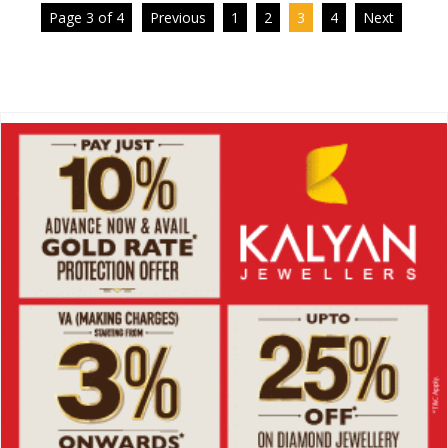
Page 3 of 4
Previous
1
2
3
4
Next