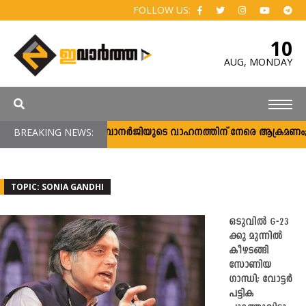
FOLLOW US:
10
AUG,
MONDAY
BREAKING NEWS:
മമതാ ബാനര്‍ജിയുടെ വാഹനത്തിന് നേരെ ആക്രമണം; പ്രതിഷേധക
TOPIC: SONIA GANDHI
ഒടുവിൽ G-23
ക്കു മുന്നിൽ
കീഴടങ്ങി
സോണിയ
ഗാന്ധി; വോട്ടര്‍
പട്ടിക