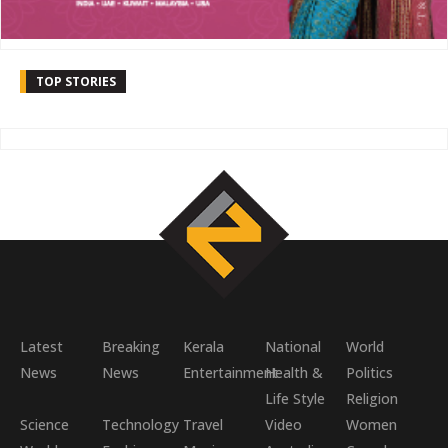
TOP STORIES
Latest
Breaking
Kerala
National
World
News
News
Entertainment
Health &
Politics
Life Style
Religion
Science
Technology
Travel
Video
Women