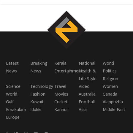
Latest
Breaking
Kerala
National
World
News
News
Entertainment
Health &
Politics
Life Style
Religion
Science
Technology
Travel
Video
Women
World
Fashion
Movies
Australia
Canada
Gulf
Kuwait
Cricket
Football
Alappuzha
Ernakulam
Idukki
Kannur
Asia
Middle East
Europe