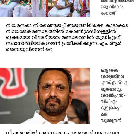
ബെെജുവിനെതി
ഒരു വിഭാഗം
രംഗത്ത്
നിയമസഭാ തിരഞ്ഞെടുപ്പ് അടുത്തിരിക്കെ കാട്ടാക്കട
നിയോജകമണ്ഡലത്തിൽ കോൺഗ്രസിനുള്ളിൽ
രൂക്ഷമായ വിഭാഗീയത. മണ്ഡലത്തിൽ യുഡിഎഫ്
സ്ഥാനാർഥിയാകുമെന്ന് പ്രതീക്ഷിക്കുന്ന എം. ആർ
ബെെജുവിനെതിരെ
കാട്ടാക്കട
കോളേജിലെ
എസ്എഫ്ഐ
ആൾമാറാട്ടം
കോൺഗ്രസ്-
സിപിഎം
കൂട്ടുകെട്ട്:
കെ
സുരേന്ദ്രൻ
വിഷയത്തിൽ അന്വേഷണം നടത്താൻ സംസ്ഥാന