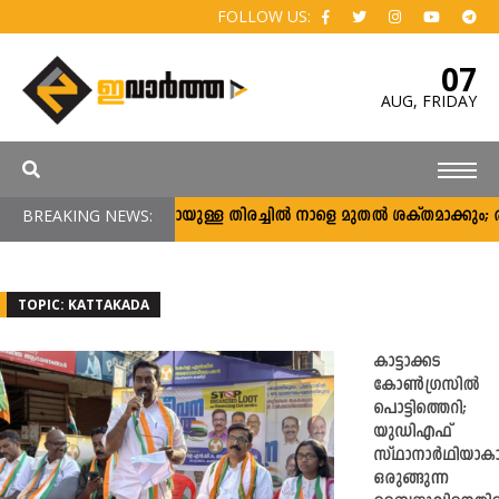
FOLLOW US:
07
AUG,
FRIDAY
BREAKING NEWS:
ഷിജിനായുള്ള തിരച്ചിൽ നാളെ മുതൽ ശക്തമാക്കും; രക്ഷാ
TOPIC: KATTAKADA
കാട്ടാക്കട
കോൺഗ്രസിൽ
പൊട്ടിത്തെറി;
യുഡിഎഫ്
സ്ഥാനാർഥിയാക
ഒരുങ്ങുന്ന