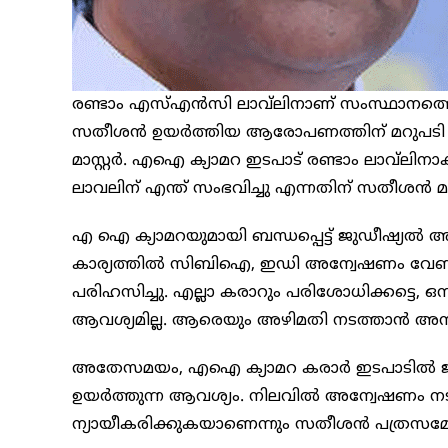
രണ്ടാം എസ്എൻസി ലാവ്‌ലിനാണ് സംസ്ഥാനത്ത
സതീശൻ ഉയർത്തിയ ആരോപണത്തിന് മറുപടി നൽ
മാസ്റ്റർ. എഐ ക്യാമറ ഇടപാട് രണ്ടാം ലാവ്‌ലിന
ലാവലിന് എന്ത് സംഭവിച്ചു എന്നതിന് സതീശൻ മറു
എ ഐ ക്യാമറയുമായി ബന്ധപ്പെട്ട് ജുഡീഷ്യ
കാര്യത്തിൽ സിബിഐ, ഇഡി അന്വേഷണം വേണമെന്
പരിഹസിച്ചു. എല്ലാ കരാറും പരിശോധിക്കട്ടെ, ഒന്
ആവശ്യമില്ല. ആരെയും അഴിമതി നടത്താൻ അനുവദിക്
അതേസമയം, എഐ ക്യാമറ കരാർ ഇടപാടിൽ ജു
ഉയർത്തുന്ന ആവശ്യം. നിലവിൽ അന്വേഷണം നടത്ത
ന്യായീകരിക്കുകയാണെന്നും സതീശൻ പത്രസമ്മേളന