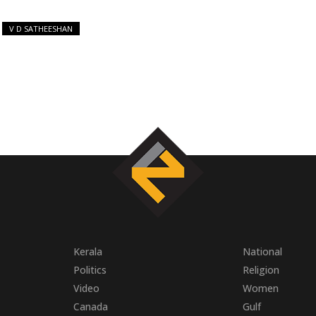
V D SATHEESHAN
Kerala
National
Politics
Religion
Video
Women
Canada
Gulf