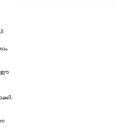
ഡി
ൻ
നാം
ൽ ഈ
ക്കി.
നെ