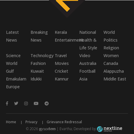
Latest
Breaking
Kerala
National
World
News
News
Entertainment
Health &
Politics
Life Style
Religion
Science
Technology
Travel
Video
Women
World
Fashion
Movies
Australia
Canada
Gulf
Kuwait
Cricket
Football
Alappuzha
Ernakulam
Idukki
Kannur
Asia
Middle East
Europe
Home
Privacy
Grievance Redressal
© 2026 ഇവാർത്ത | Evartha; Developed by