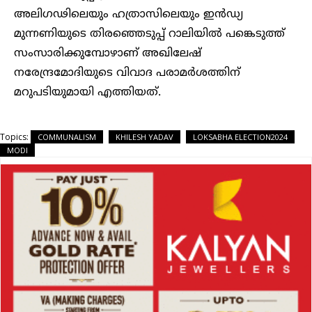
അലിഗഢിലെയും ഹത്രാസിലെയും ഇൻഡ്യ
മുന്നണിയുടെ തിരഞ്ഞെടുപ്പ് റാലിയിൽ പങ്കെടുത്ത്
സംസാരിക്കുമ്പോഴാണ് അഖിലേഷ്
നരേന്ദ്രമോദിയുടെ വിവാദ പരാമർശത്തിന്
മറുപടിയുമായി എത്തിയത്.
Topics:
COMMUNALISM
KHILESH YADAV
LOKSABHA ELECTION2024
MODI