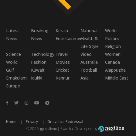
Latest
Breaking
Kerala
National
World
News
News
Entertainment
Health &
Politics
Life Style
Religion
Science
Technology
Travel
Video
Women
World
Fashion
Movies
Australia
Canada
Gulf
Kuwait
Cricket
Football
Alappuzha
Ernakulam
Idukki
Kannur
Asia
Middle East
Europe
Home
Privacy
Grievance Redressal
© 2026 ഇവാർത്ത | Evartha; Developed by