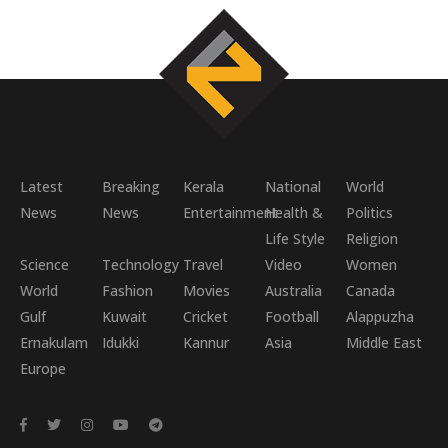
Latest
Breaking
Kerala
National
World
News
News
Entertainment
Health &
Politics
Life Style
Religion
Science
Technology
Travel
Video
Women
World
Fashion
Movies
Australia
Canada
Gulf
Kuwait
Cricket
Football
Alappuzha
Ernakulam
Idukki
Kannur
Asia
Middle East
Europe