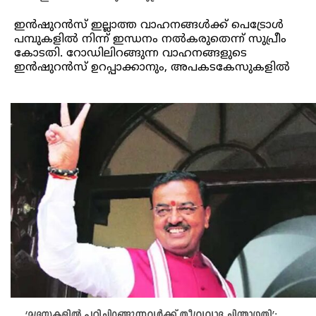
ഇൻഷുറൻസ് ഇല്ലാത്ത വാഹനങ്ങൾക്ക് പെട്രോൾ
പമ്പുകളിൽ നിന്ന് ഇന്ധനം നൽകരുതെന്ന് സുപ്രീം
കോടതി. റോഡിലിറങ്ങുന്ന വാഹനങ്ങളുടെ
ഇൻഷുറൻസ് ഉറപ്പാക്കാനും, അപകടകേസുകളിൽ
‘മദ്രസകളിൽ പഠിച്ചിറങ്ങുന്നവർക്ക് തീവ്രവാദ ചിന്താഗതി’;