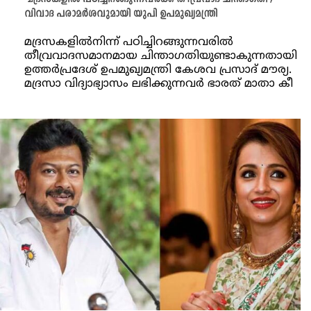
വിവാദ പരാമർശവുമായി യുപി ഉപമുഖ്യമന്ത്രി
മദ്രസകളിൽനിന്ന് പഠിച്ചിറങ്ങുന്നവരിൽ
തീവ്രവാദസമാനമായ ചിന്താ​ഗതിയുണ്ടാകുന്നതായി
ഉത്തർപ്രദേശ് ഉപമുഖ്യമന്ത്രി കേശവ പ്രസാദ് മൗര്യ.
മദ്രസാ വിദ്യാഭ്യാസം ലഭിക്കുന്നവർ ഭാരത് മാതാ കീ