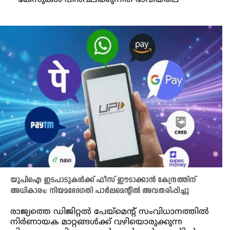
കേസുകള്‍ പിന്‍വലിക്കുന്നത് ഭാവിയിലെ
യുപിഐ ഇടപാടുകൾക്ക് ഫീസ് ഈടാക്കാൻ കേന്ദ്രത്തിന്
അധികാരം; നിയമഭേദഗതി പാർലമെന്റിൽ അവതരിപ്പിച്ചു
രാജ്യത്തെ ഡിജിറ്റൽ പേയ്മെന്റ് സംവിധാനത്തിൽ
നിർണായക മാറ്റങ്ങൾക്ക് വഴിയൊരുക്കുന്ന