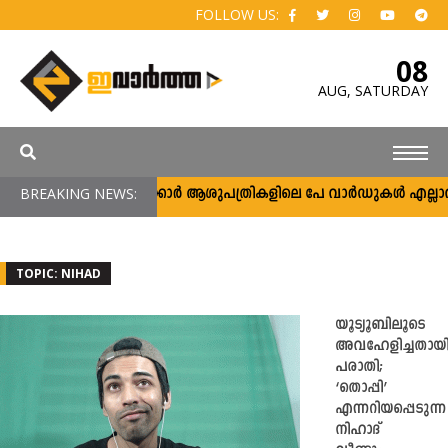
FOLLOW US:
08
AUG,
SATURDAY
BREAKING NEWS:
സർക്കാർ ആശുപത്രികളിലെ പേ വാർഡുകൾ എല്ലാവർക്ക
TOPIC: NIHAD
യൂട്യൂബിലൂടെ
അവഹേളിച്ചതായ
പരാതി;
‘തൊപ്പി’
എന്നറിയപ്പെടുന്ന
നിഹാദ്