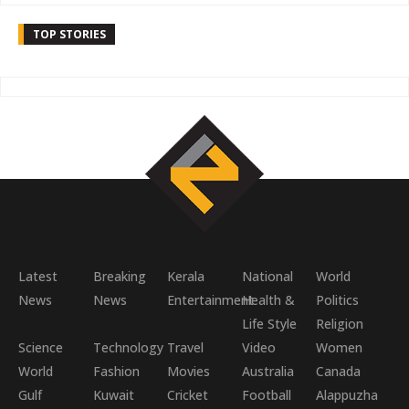
TOP STORIES
Latest
Breaking
Kerala
National
World
News
News
Entertainment
Health &
Politics
Life Style
Religion
Science
Technology
Travel
Video
Women
World
Fashion
Movies
Australia
Canada
Gulf
Kuwait
Cricket
Football
Alappuzha