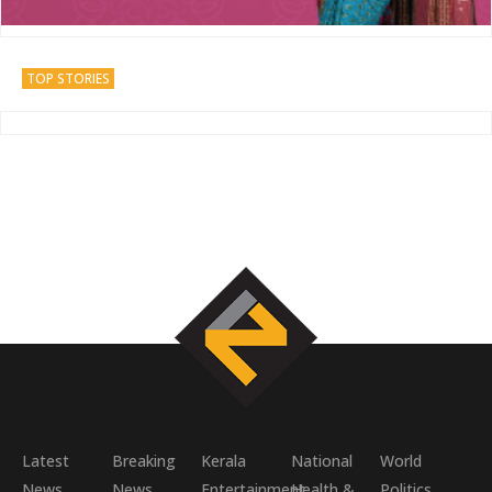
TOP STORIES
Latest
Breaking
Kerala
National
World
News
News
Entertainment
Health &
Politics