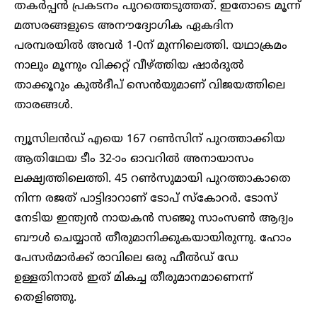
തകർപ്പൻ പ്രകടനം പുറത്തെടുത്തത്. ഇതോടെ മൂന്ന്
മത്സരങ്ങളുടെ അനൗദ്യോഗിക ഏകദിന
പരമ്പരയിൽ അവർ 1-0ന് മുന്നിലെത്തി. യഥാക്രമം
നാലും മൂന്നും വിക്കറ്റ് വീഴ്ത്തിയ ഷാർദുൽ
താക്കൂറും കുൽദീപ് സെൻയുമാണ് വിജയത്തിലെ
താരങ്ങൾ.
ന്യൂസിലൻഡ് എയെ 167 റൺസിന് പുറത്താക്കിയ
ആതിഥേയ ടീം 32-ാം ഓവറിൽ അനായാസം
ലക്ഷ്യത്തിലെത്തി. 45 റൺസുമായി പുറത്താകാതെ
നിന്ന രജത് പാട്ടിദാറാണ് ടോപ് സ്‌കോറർ. ടോസ്
നേടിയ ഇന്ത്യൻ നായകൻ സഞ്ജു സാംസൺ ആദ്യം
ബൗൾ ചെയ്യാൻ തീരുമാനിക്കുകയായിരുന്നു. ഹോം
പേസർമാർക്ക് രാവിലെ ഒരു ഫീൽഡ് ഡേ
ഉള്ളതിനാൽ ഇത് മികച്ച തീരുമാനമാണെന്ന്
തെളിഞ്ഞു.