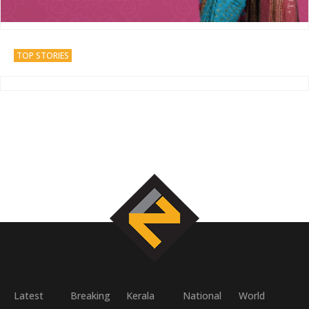
TOP STORIES
Latest
Breaking
Kerala
National
World