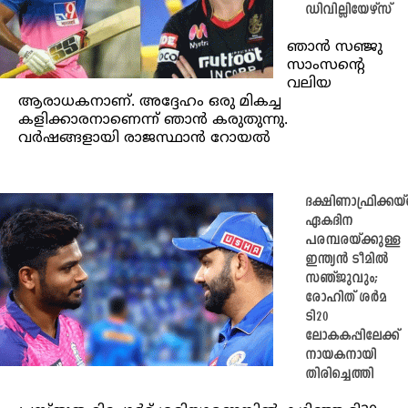
ഡിവില്ലിയേഴ്‌സ്
ഞാൻ സഞ്ജു
സാംസന്റെ
വലിയ
ആരാധകനാണ്. അദ്ദേഹം ഒരു മികച്ച
കളിക്കാരനാണെന്ന് ഞാൻ കരുതുന്നു.
വർഷങ്ങളായി രാജസ്ഥാൻ റോയൽ
ദക്ഷിണാഫ്രിക്കയ്
ഏകദിന
പരമ്പരയ്ക്കുള്ള
ഇന്ത്യന്‍ ടീമില്‍
സഞ്ജുവും;
രോഹിത് ശര്‍മ
ടി20
ലോകകപ്പിലേക്ക്
നായകനായി
തിരിച്ചെത്തി