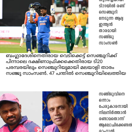
തുടർച്ചയായി
ടി20യിൽ രണ്ട്
സെഞ്ചുറി
നേടുന്ന ആദ്യ
ഇന്ത്യൻ
താരമായി
സഞ്ജു
സാംസൺ
ബംഗ്ലാദേശിനെതിരായ വെടിക്കെട്ട് സെഞ്ചുറിക്ക്
പിന്നാലെ ദക്ഷിണാഫ്രിക്കക്കെതിരായ ടി20
പരമ്പരയിലും സെഞ്ചുറിയുമായി മലയാളി താരം
സഞ്ജു സാംസൺ. 47 പന്തിൽ സെഞ്ചുറിയിലെത്തിയ
സഞ്ജുവിനെ
ഒന്നാം
പേരുകാരനായി
നിലനിര്‍ത്താന്‍
രണ്ടാമതൊന്ന്
ആലോചിക്കേണ്ടതില
രാഹുൽ