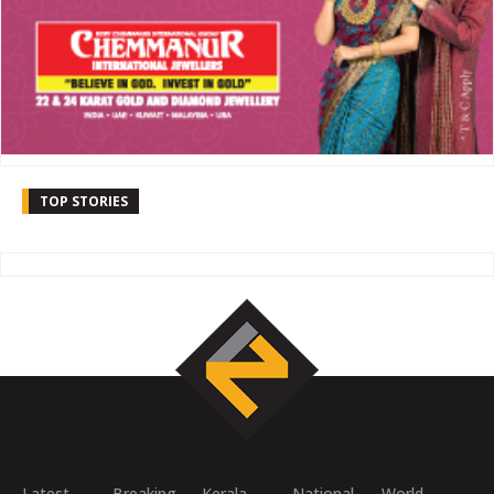
TOP STORIES
Latest
Breaking
Kerala
National
World