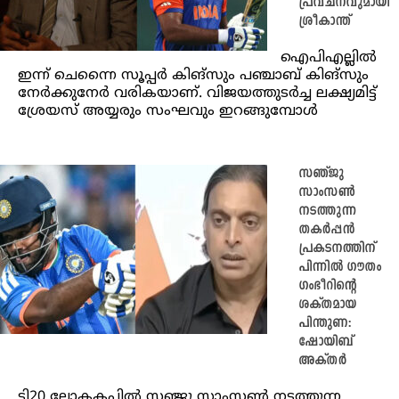
പ്രവചനവുമായി
ശ്രീകാന്ത്
ഐപിഎല്ലിൽ
ഇന്ന് ചെന്നെെ സൂപ്പർ കിങ്സും പഞ്ചാബ് കിങ്സും
നേർക്കുനേർ വരികയാണ്. വിജയത്തുടർച്ച ലക്ഷ്യമിട്ട്
ശ്രേയസ് അയ്യരും സംഘവും ഇറങ്ങുമ്പോൾ
സഞ്ജു
സാംസൺ
നടത്തുന്ന
തകർപ്പൻ
പ്രകടനത്തിന്
പിന്നിൽ ഗൗതം
ഗംഭീറിന്‍റെ
ശക്തമായ
പിന്തുണ:
ഷോയിബ്
അക്തർ
ടി20 ലോകകപ്പിൽ സഞ്ജു സാംസൺ നടത്തുന്ന