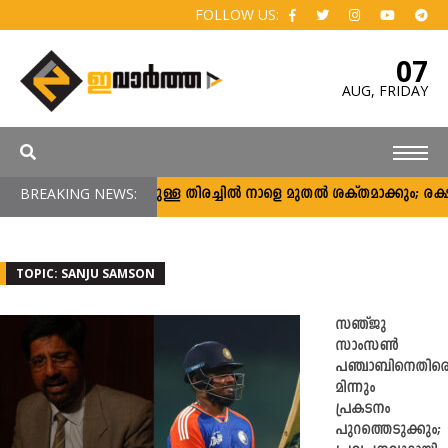
FOLLOW US:
07
AUG,
FRIDAY
BREAKING NEWS:
ഷിജിനായുള്ള തിരച്ചിൽ നാളെ മുതൽ ശക്തമാക്കും; രക്ഷാപ്രവ
TOPIC: SANJU SAMSON
സഞ്ജു
സാംസൺ
പഞ്ചാബിനെതിര
മിന്നും
പ്രകടനം
പുറത്തെടുക്കും;