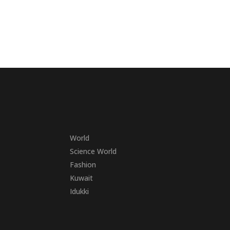
World
Science World
Fashion
Kuwait
Idukki