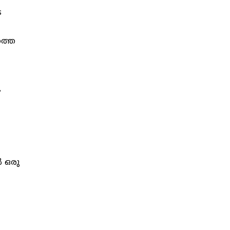
െ
ത്തെ
 ഒരു