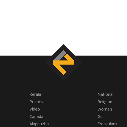
Kerala
National
Politics
Religion
Video
Women
Canada
Gulf
Alappuzha
Ernakulam