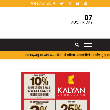
FOLLOW US:
07
AUG,
FRIDAY
സാമൂഹ്യ ക്ഷേമ പെൻഷൻ വിതരണത്തിൽ വൻമാറ്റം; വീടുകള