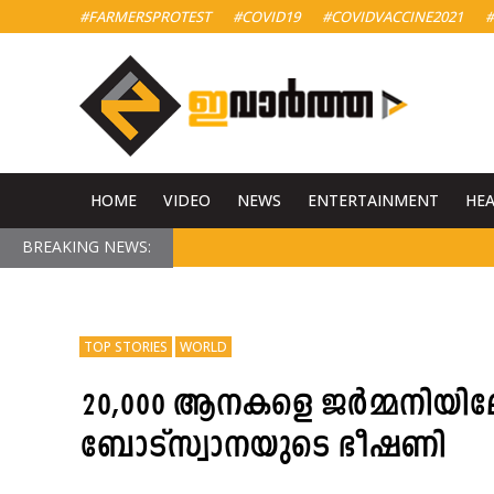
#FARMERSPROTEST
#COVID19
#COVIDVACCINE2021
#
HOME
VIDEO
NEWS
ENTERTAINMENT
HE
BREAKING NEWS:
TOP STORIES
WORLD
20,000 ആനകളെ ജർമ്മനിയിലേക
ബോട്സ്വാനയുടെ ഭീഷണി