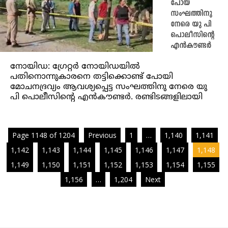
പോയ
സംഘത്തിനു
നേരെ യു പി
പൊലീസിന്റെ
എന്‍കൗണ്ടര്‍
നോയിഡ: ഗ്രേറ്റര്‍ നോയിഡയില്‍
പതിനൊന്നുകാരനെ തട്ടിക്കൊണ്ട് പോയി
മോചനദ്രവ്യം ആവശ്യപ്പെട്ട സംഘത്തിനു നേരെ യു
പി പൊലീസിന്റെ എന്‍കൗണ്ടര്‍. രണ്ടിടങ്ങളിലായി
Page 1148 of 1204
Previous
1
…
1,140
1,141
1,142
1,143
1,144
1,145
1,146
1,147
1,148
1,149
1,150
1,151
1,152
1,153
1,154
1,155
1,156
…
1,204
Next