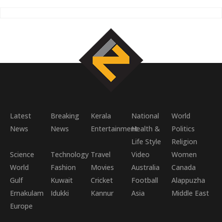
Latest
Breaking
Kerala
National
World
News
News
Entertainment
Health &
Politics
Life Style
Religion
Science
Technology
Travel
Video
Women
World
Fashion
Movies
Australia
Canada
Gulf
Kuwait
Cricket
Football
Alappuzha
Ernakulam
Idukki
Kannur
Asia
Middle East
Europe