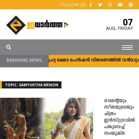
FOLLOW US:
07
AUG,
FRIDAY
BREAKING NEWS:
സാമൂഹ്യ ക്ഷേമ പെൻഷൻ വിതരണത്തിൽ വൻമാറ്റം; വീ
TOPIC: SAMYUKTHA MENON
രാമന്റെയും
സീതയുടെയും
ചിത്രം
ഇൻസ്റ്റഗ്രാമിൽ
പങ്കുവെച്ച്
സംയുക്ത