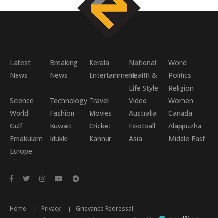
Latest
Breaking
Kerala
National
World
News
News
Entertainment
Health &
Politics
Life Style
Religion
Science
Technology
Travel
Video
Women
World
Fashion
Movies
Australia
Canada
Gulf
Kuwait
Cricket
Football
Alappuzha
Ernakulam
Idukki
Kannur
Asia
Middle East
Europe
Home
Privacy
Grievance Redressal