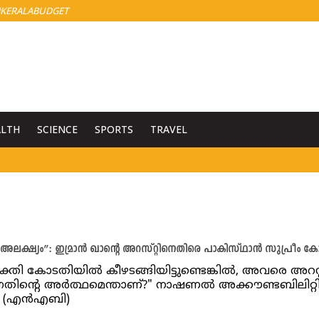
KERALABUDGET
ALTH
SCIENCE
SPORTS
TRAVEL
അലക്ഷ്യം”: ഇമ്രാൻ ഖാന്റെ അറസ്റ്റിനെതിരെ പാകിസ്ഥാൻ സുപ്രീം ക
്യക്തി കോടതിയിൽ കീഴടങ്ങിയിട്ടുണ്ടെങ്കിൽ, അവരെ അറസ്റ്
ന്നതിന്റെ അർത്ഥമെന്താണ്?" നാഷണൽ അക്കൗണ്ടബിലിറ്റ
ോ (എൻഎബി)