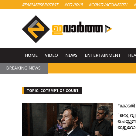
#FARMERSPROTEST
#COVID19
#COVIDVACCINE2021
#
HOME
VIDEO
NEWS
ENTERTAINMENT
HE
BREAKING NEWS:
TOPIC: COTEMPT OF COURT
“കോടതി 
"ഒരു വ
ചെയ്യു
ബ്യൂറ