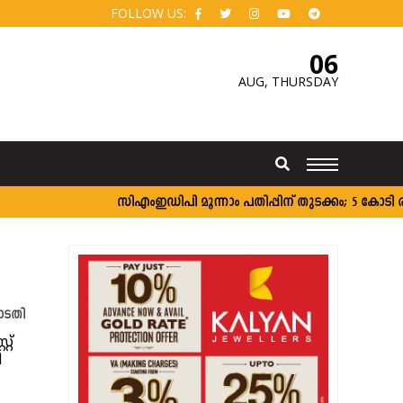
FOLLOW US:
06
AUG,
THURSDAY
സി‌എംഇഡിപി മൂന്നാം പതിപ്പിന് തുടക്കം; 5 കോടി രൂപ
ോടതി
റ്
ി