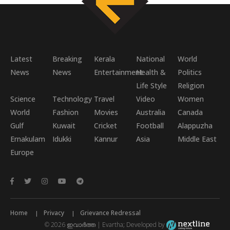
Latest
Breaking
Kerala
National
World
News
News
Entertainment
Health &
Politics
Life Style
Religion
Science
Technology
Travel
Video
Women
World
Fashion
Movies
Australia
Canada
Gulf
Kuwait
Cricket
Football
Alappuzha
Ernakulam
Idukki
Kannur
Asia
Middle East
Europe
Home
Privacy
Grievance Redressal
© 2026 ഇവാർത്ത | Evartha; Developed by