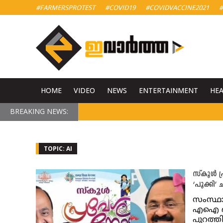
#FARMERSPROTEST
#COVID19
#COVIDVACCINE2021
#
HOME
VIDEO
NEWS
ENTERTAINMENT
HE
BREAKING NEWS:
TOPIC: AI
സ്‌കൂൾ പ
‘പൂക്കി
സംസ്ഥ
എഐ ദൃശ
പുറത്ത