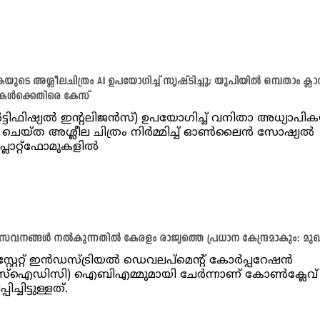
യുടെ അശ്ലീലചിത്രം AI ഉപയോഗിച്ച് സൃഷ്ടിച്ചു; യുപിയിൽ ഒമ്പതാം ക്ലാ
ഥികൾക്കെതിരെ കേസ്
ട്ടിഫിഷ്യൽ ഇൻ്റലിജൻസ്) ഉപയോഗിച്ച് വനിതാ അധ്യാപി
ചെയ്ത അശ്ലീല ചിത്രം നിർമ്മിച്ച് ഓൺലൈൻ സോഷ്യൽ
്ലാറ്റ്‌ഫോമുകളിൽ
ങ്ങള്‍ നല്‍കുന്നതില്‍ കേരളം രാജ്യത്തെ പ്രധാന കേന്ദ്രമാകും: മുഖ്യമ
റ്റേറ്റ് ഇന്‍ഡസ്ട്രിയല്‍ ഡെവലപ്‌മെന്റ് കോര്‍പ്പറേഷന്‍
‌ഐഡിസി) ഐബിഎമ്മുമായി ചേര്‍ന്നാണ് കോണ്‍ക്ലേവ്
ിച്ചിട്ടുള്ളത്.