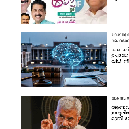
കോടതി ന
ഹൈക്ക
കോടതി 
ഉപയോഗത
വിധി നി
ആണവ ബോ
ആണവായ
ഇൻ്റല
മന്ത്രി