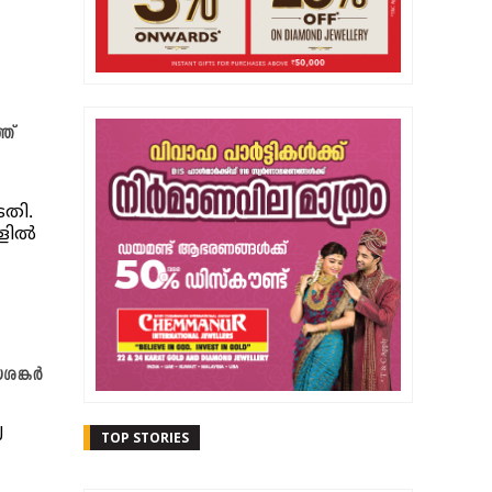
ത്
ടതി.
ില്‍
ശങ്കർ
യ
TOP STORIES