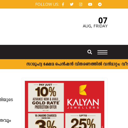
FOLLOW US:
07
AUG,
FRIDAY
സാമൂഹ്യ ക്ഷേമ പെൻഷൻ വിതരണത്തിൽ വൻമാറ്റം; വീടുകളിലെ
രിയുടെ
രവും