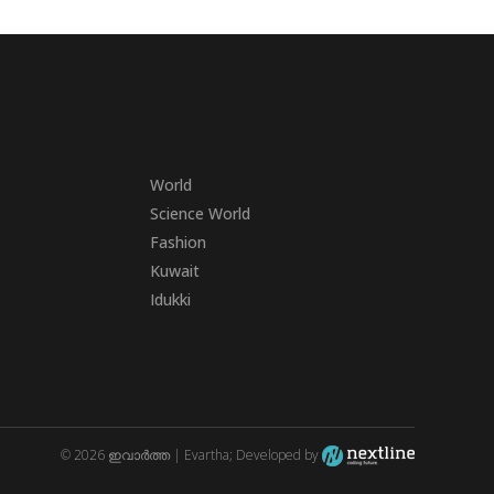
World
Science World
Fashion
Kuwait
Idukki
© 2026 ഇവാർത്ത | Evartha; Developed by