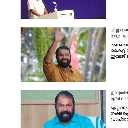
എല്ലാ അ
മാറും: മന
മണക്കാട
കൈറ്റ
ഇമേജ്
ഇന്ത്യയി
മന്ത്രി വി
ഏറ്റവു
നഷ്ടപ്
പ്രാപ്