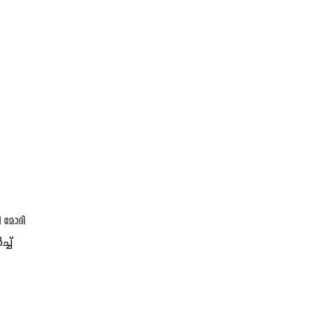
ി മോദി
ച്