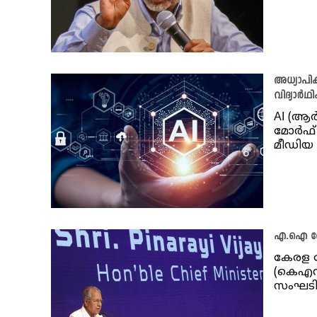
അധ്യാപിക
വിദ്യാർ
AI (ആർ
മോർഫ് 
മീഡിയ പ
എ.ഐ സേവന
കേരള സ്
(കെഎസ്
സംഘടിപ്പ