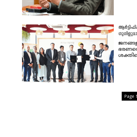
ആർട്ടിഫ
ഗൂഗിളുമായ
ജനങ്ങള
ഭരണത്
ശക്തിപ
Page 1