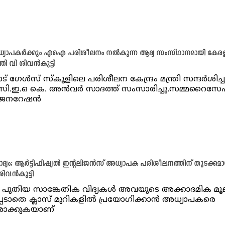
ധ്യാപകർക്കും എഐ പരിശീലനം നൽകുന്ന ആദ്യ സംസ്ഥാനമായി കേര
്ത്രി വി ശിവൻകുട്ടി
് ഗേൾസ് സ്‌കൂളിലെ പരിശീലന കേന്ദ്രം മന്ത്രി സന്ദർശിച്ച
് സി.ഇ.ഒ കെ. അൻവർ സാദത്ത് സംസാരിച്ചു.സമ്മറൈസ
 ജനറേഷൻ
ലാദ്യം; ആർട്ടിഫിഷ്യൽ ഇന്റലിജൻസ് അധ്യാപക പരിശീലനത്തിന് തുടക്കമാ
 ശിവൻകുട്ടി
ം പുതിയ സാങ്കേതിക വിദ്യകൾ അവയുടെ അക്കാദമിക മൂല
പെടാതെ ക്ലാസ് മുറികളിൽ പ്രയോഗിക്കാൻ അധ്യാപകരെ
തരാക്കുകയാണ്