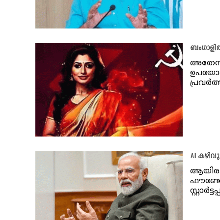
ബം​ഗാളി
അതേസമയ
ഉപയോഗി
പ്രവർത്
AI കഴിവുക
ആയിരക
ഫൗണ്ടേഷ
സ്റ്റാർട്