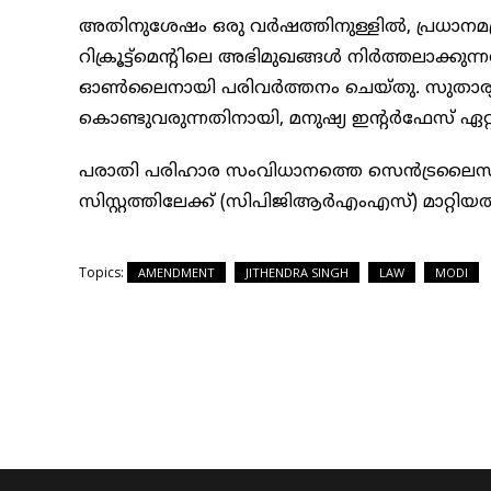
അതിനുശേഷം ഒരു വർഷത്തിനുള്ളിൽ, പ്രധാനമന്ത
റിക്രൂട്ട്‌മെന്റിലെ അഭിമുഖങ്ങൾ നിർത്തലാക്കുന്ന
ഓൺലൈനായി പരിവർത്തനം ചെയ്തു. സുതാര്യത, 
കൊണ്ടുവരുന്നതിനായി, മനുഷ്യ ഇന്റർഫേസ് ഏറ്റ
പരാതി പരിഹാര സംവിധാനത്തെ സെൻട്രലൈസ്ഡ് 
സിസ്റ്റത്തിലേക്ക് (സിപിജിആർഎംഎസ്) മാറ്റിയത
Topics:
AMENDMENT
JITHENDRA SINGH
LAW
MODI