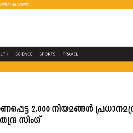
KERALABUDGET
ALTH
SCIENCE
SPORTS
TRAVEL
പെട്ട 2,000 നിയമങ്ങൾ പ്രധാനമന്ത
തേന്ദ്ര സിംഗ്