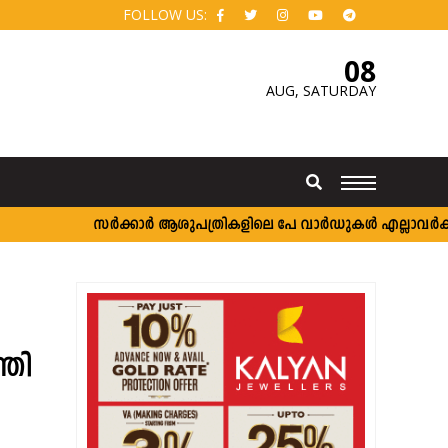
FOLLOW US:
08
AUG,
SATURDAY
സർക്കാർ ആശുപത്രികളിലെ പേ വാർഡുകൾ എല്ലാവർക്കും; വ
്രി