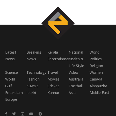
Latest
Breaking
Kerala
National
World
News
News
Entertainment
Health &
Politics
Life Style
Religion
Science
Technology
Travel
Video
Women
World
Fashion
Movies
Australia
Canada
Gulf
Kuwait
Cricket
Football
Alappuzha
Ernakulam
Idukki
Kannur
Asia
Middle East
Europe