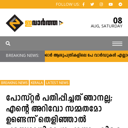
FOLLOW US:
08
AUG,
SATURDAY
BREAKING NEWS:
സർക്കാർ ആശുപത്രികളിലെ പേ വാർഡുകൾ എല്ലാവർക്കു
BREAKING NEWS
KERALA
LATEST NEWS
പോസ്റ്റർ പതിപ്പിച്ചത് ഞാനല്ല;
എന്റെ അറിവോ സമ്മതമോ
ഉണ്ടെന്ന് തെളിഞ്ഞാൽ