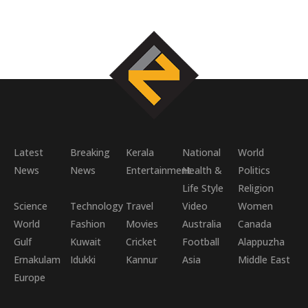
Latest
Breaking
Kerala
National
World
News
News
Entertainment
Health &
Politics
Life Style
Religion
Science
Technology
Travel
Video
Women
World
Fashion
Movies
Australia
Canada
Gulf
Kuwait
Cricket
Football
Alappuzha
Ernakulam
Idukki
Kannur
Asia
Middle East
Europe