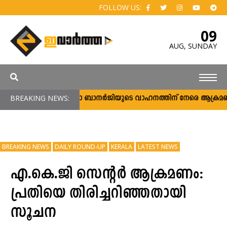
FOLLOW US:
09
AUG,
SUNDAY
BREAKING NEWS:
മമതാ ബാനര്‍ജിയുടെ വാഹനത്തിന് നേരെ ആക്രമണം; പ്ര
BREAKING NEWS
DAILY ROUND-UP
KERALA
LATEST NEWS
എ.കെ.ജി സെന്റര്‍ ആക്രമണം:
പ്രതിയെ തിരിച്ചറിഞ്ഞതായി
സൂചന