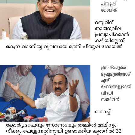
പിയൂഷ്‌
ഗോയൽ
റബ്ബറിന്
താങ്ങുവില
പ്രഖ്യാപിക്കാൻ
കഴിയില്ലെന്ന്
കേന്ദ്ര വാണിജ്യ വ്യവസായ മന്ത്രി പീയുഷ് ഗോയൽ
ബ്രഹ്മപുരം;
മുഖ്യമന്ത്രിയോട്
ഏഴ്
ചോദ്യങ്ങളുമായി
വി ഡി
സതീശൻ
കൊച്ചി
കോർപ്പറേഷനും സോൺടയും തമ്മിൽ മാലിന്യം
നീക്കം ചെയ്യുന്നതിനായി ഉണ്ടാക്കിയ കരാറിൽ 32