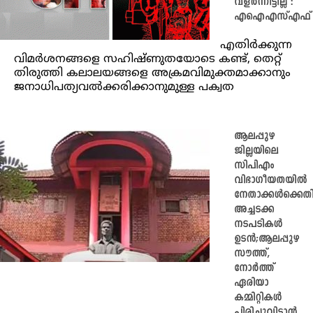
വളർന്നിട്ടില്ല :
എഐഎസ്എഫ്
എതിർക്കുന്ന
വിമർശനങ്ങളെ സഹിഷ്ണുതയോടെ കണ്ട്, തെറ്റ്
തിരുത്തി കലാലയങ്ങളെ അക്രമവിമുക്തമാക്കാനും
ജനാധിപത്യവൽക്കരിക്കാനുമുള്ള പക്വത
ആലപ്പുഴ
ജില്ലയിലെ
സിപിഎം
വിഭാഗീയതയിൽ
നേതാക്കൾക്കെത
അച്ചടക്ക
നടപടികൾ
ഉടൻ;ആലപ്പുഴ
സൗത്ത്,
നോർത്ത്
ഏരിയാ
കമ്മിറ്റികൾ
പിരിച്ചുവിടാൻ