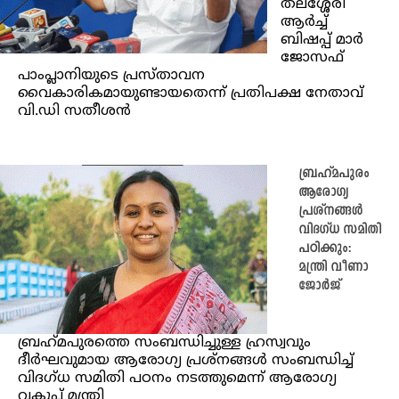
തലശ്ശേരി
ആർച്ച്
ബിഷപ്പ് മാർ
ജോസഫ്
പാംപ്ലാനിയുടെ പ്രസ്താവന
വൈകാരികമായുണ്ടായതെന്ന് പ്രതിപക്ഷ നേതാവ്
വി.ഡി സതീശന്‍
ബ്രഹ്‌മപുരം
ആരോഗ്യ
പ്രശ്‌നങ്ങള്‍
വിദഗ്ധ സമിതി
പഠിക്കും:
മന്ത്രി വീണാ
ജോര്‍ജ്
ബ്രഹ്‌മപുരത്തെ സംബന്ധിച്ചുള്ള ഹ്രസ്വവും
ദീര്‍ഘവുമായ ആരോഗ്യ പ്രശ്‌നങ്ങള്‍ സംബന്ധിച്ച്
വിദഗ്ധ സമിതി പഠനം നടത്തുമെന്ന് ആരോഗ്യ
വകുപ്പ് മന്ത്രി