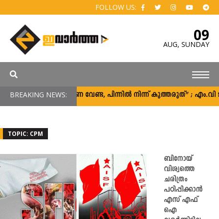
FOLLOW US:
09
AUG,
SUNDAY
BREAKING NEWS:
“പിന്തുണ വേണ്ട, പിന്നിൽ നിന്ന് കുത്തരുത്” ; എം.വി 
TOPIC: CPM
ബിനോയ്‌
വിശ്വത്തെ
ചരിത്രം
പഠിപ്പിക്കാൻ
എസ് എഫ്
ഐ