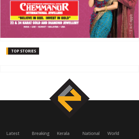
TOP STORIES
Latest
Breaking
Kerala
National
World