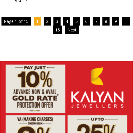
Page 1 of 15
1
2
3
4
5
6
7
8
9
…
15
Next