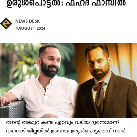
ഉരുൾപൊട്ടൽ: ഫഹദ് ഫാസില്‍
NEWS DESK
4 AUGUST 2024
തന്‍റെ തലമുറ കണ്ട ഏറ്റവും വലിയ ദുരന്തമാണ്
വയനാട് ജില്ലയിൽ ഉണ്ടായ ഉരുൾപൊട്ടലെന്ന് നടൻ