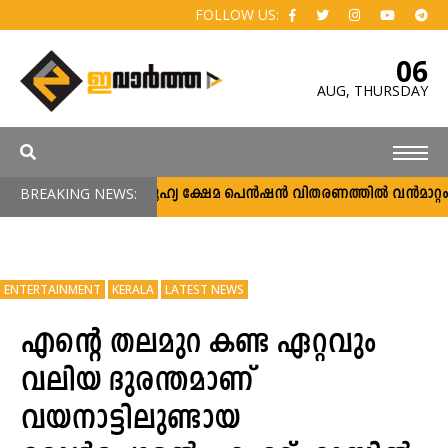
FOLLOW US:
06
AUG,
THURSDAY
BREAKING NEWS:
സാമൂഹ്യ ക്ഷേമ പെൻഷൻ വിതരണത്തിൽ വൻമാറ്റം; വീ
ENTERTAINMENT
KERALA
LATEST NEWS
എന്റെ തലമുറ കണ്ട ഏറ്റവും
വലിയ ദുരന്തമാണ്
വയനാട്ടിലുണ്ടായ