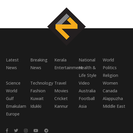
Latest
Breaking
Kerala
National
World
News
News
Entertainment
Health &
Politics
Life Style
Religion
Science
Technology
Travel
Video
Women
World
Fashion
Movies
Australia
Canada
Gulf
Kuwait
Cricket
Football
Alappuzha
Ernakulam
Idukki
Kannur
Asia
Middle East
Europe