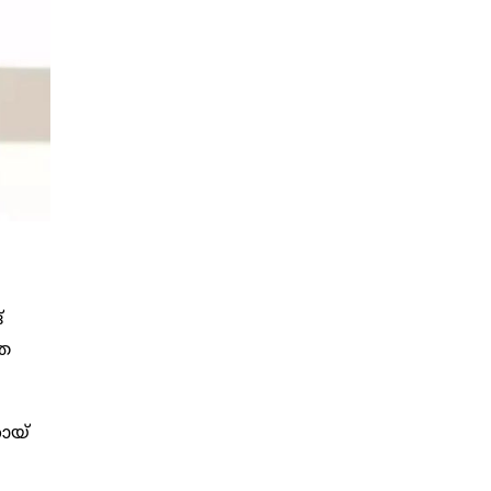
്
ിത
ോയ്