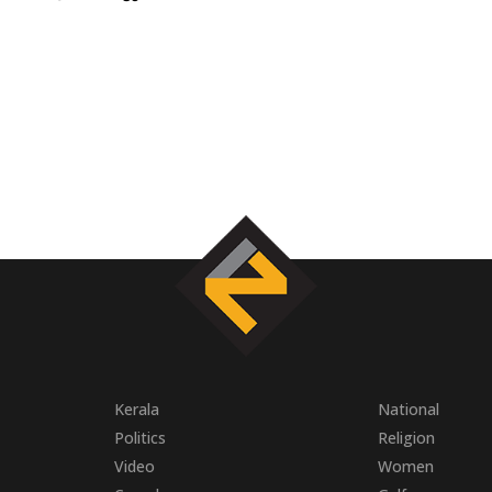
Kerala
National
Politics
Religion
Video
Women