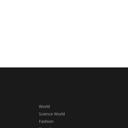
World
Science World
Fashion