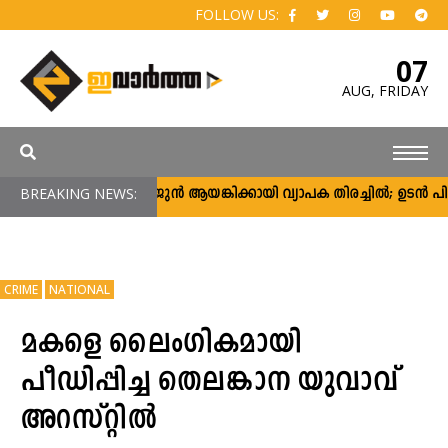
FOLLOW US:
07
AUG,
FRIDAY
BREAKING NEWS:
അർജുൻ ആയങ്കിക്കായി വ്യാപക തിരച്ചിൽ; ഉടൻ പിടികൂട
CRIME
NATIONAL
മകളെ ലൈംഗികമായി
പീഡിപ്പിച്ച തെലങ്കാന യുവാവ്
അറസ്റ്റിൽ