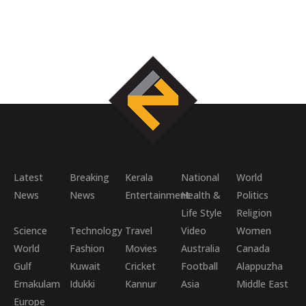
Latest
Breaking
Kerala
National
World
News
News
Entertainment
Health &
Politics
Life Style
Religion
Science
Technology
Travel
Video
Women
World
Fashion
Movies
Australia
Canada
Gulf
Kuwait
Cricket
Football
Alappuzha
Ernakulam
Idukki
Kannur
Asia
Middle East
Europe