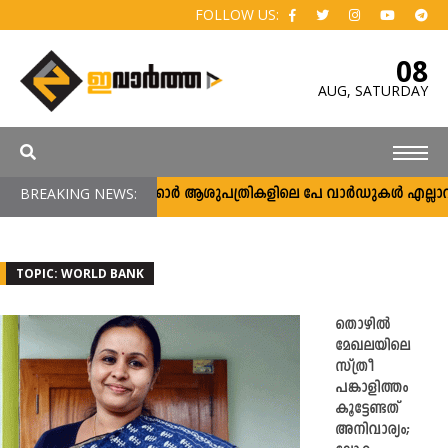
FOLLOW US:
08
AUG,
SATURDAY
BREAKING NEWS:
സർക്കാർ ആശുപത്രികളിലെ പേ വാർഡുകൾ എല്ലാവർക്കു
TOPIC: WORLD BANK
തൊഴില്‍
മേഖലയിലെ
സ്ത്രീ
പങ്കാളിത്തം
കൂട്ടേണ്ടത്
അനിവാര്യം;