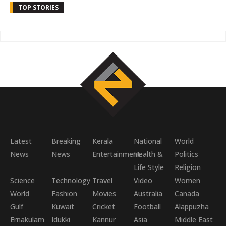
TOP STORIES
Latest
Breaking
Kerala
National
World
News
News
Entertainment
Health &
Politics
Life Style
Religion
Science
Technology
Travel
Video
Women
World
Fashion
Movies
Australia
Canada
Gulf
Kuwait
Cricket
Football
Alappuzha
Ernakulam
Idukki
Kannur
Asia
Middle East