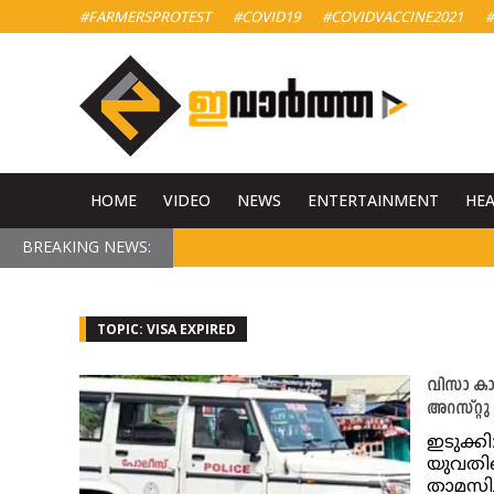
#FARMERSPROTEST
#COVID19
#COVIDVACCINE2021
#
HOME
VIDEO
NEWS
ENTERTAINMENT
HE
BREAKING NEWS:
TOPIC: VISA EXPIRED
വിസാ കാല
അറസ്റ്റു
ഇടുക്കി
യുവതിയ
താമസിച്