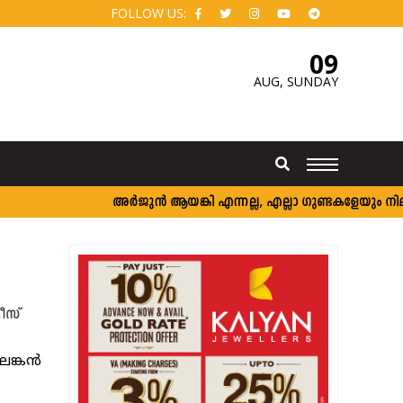
FOLLOW US:
09
AUG,
SUNDAY
അര്‍ജുന്‍ ആയങ്കി എന്നല്ല, എല്ലാ ഗുണ്ടകളേയും നിലയ്ക്ക
ീസ്
ങ്കന്‍