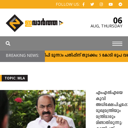
FOLLOW US:
06
AUG,
THURSDAY
BREAKING NEWS:
സി‌എംഇഡിപി മൂന്നാം പതിപ്പിന് തുടക്കം; 5 കോടി രൂപ വരെ വായ്
TOPIC: MLA
എംഎൽഎയെ
കൂവി
അധിക്ഷേപിച്ചപ്
മുഖ്യമന്ത്രിയും
മന്ത്രിമാരും
മിണ്ടാതിരുന്നു;