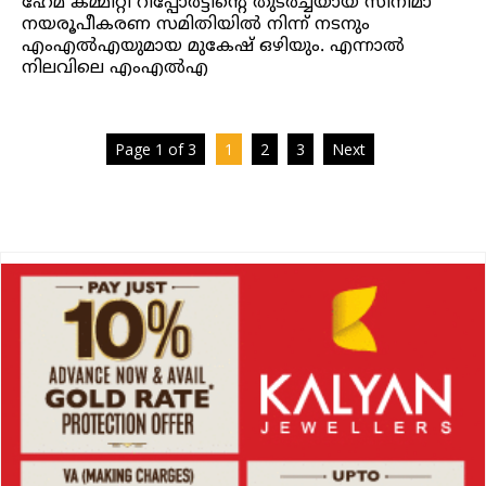
ഹേമ കമ്മിറ്റി റിപ്പോർട്ടിന്റെ തുടർച്ചയായ സിനിമാ
നയരൂപീകരണ സമിതിയില്‍ നിന്ന് നടനും
എംഎല്‍എയുമായ മുകേഷ് ഒഴിയും. എന്നാൽ
നിലവിലെ എംഎല്‍എ
Page 1 of 3
1
2
3
Next