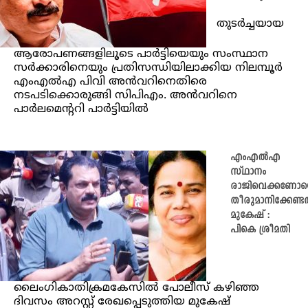
തുടർച്ചയായ
ആരോപണങ്ങളിലൂടെ പാർട്ടിയെയും സംസ്ഥാന
സർക്കാരിനെയും പ്രതിസന്ധിയിലാക്കിയ നിലമ്പൂർ
എംഎൽഎ പിവി അൻവറിനെതിരെ
നടപടിക്കൊരുങ്ങി സിപിഎം. അൻവറിനെ
പാർലമെന്ററി പാർട്ടിയിൽ
എംഎല്‍എ
സ്ഥാനം
രാജിവെക്കണോയെ
തീരുമാനിക്കേണ്ടത
മുകേഷ് :
പികെ ശ്രീമതി
ലൈംഗികാതിക്രമകേസില്‍ പോലീസ് കഴിഞ്ഞ
ദിവസം അറസ്റ്റ് രേഖപ്പെടുത്തിയ മുകേഷ്