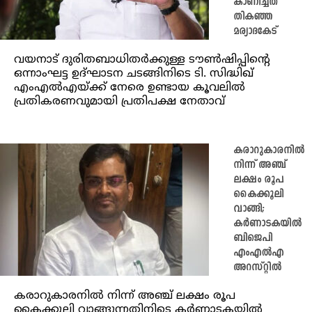
കാണിച്ചത്
തികഞ്ഞ
മര്യാദകേട്
വയനാട് ദുരിതബാധിതർക്കുള്ള ടൗൺഷിപ്പിൻ്റെ
ഒന്നാംഘട്ട ഉദ്ഘാടന ചടങ്ങിനിടെ ടി. സിദ്ധിഖ്
എംഎൽഎയ്ക്ക് നേരെ ഉണ്ടായ കൂവലിൽ
പ്രതികരണവുമായി പ്രതിപക്ഷ നേതാവ്
കരാറുകാരനിൽ
നിന്ന് അഞ്ച്
ലക്ഷം രൂപ
കൈക്കൂലി
വാങ്ങി;
കർണാടകയിൽ
ബിജെപി
എംഎൽഎ
അറസ്റ്റിൽ
കരാറുകാരനിൽ നിന്ന് അഞ്ച് ലക്ഷം രൂപ
കൈക്കൂലി വാങ്ങുന്നതിനിടെ കർണാടകയിൽ