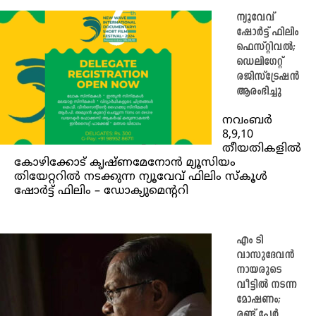
ന്യൂവേവ്
ഷോർട്ട് ഫിലിം
ഫെസ്റ്റിവൽ;
ഡെലിഗേറ്റ്
രജിസ്‌ട്രേഷൻ
ആരംഭിച്ചു
നവംബർ
8,9,10
തീയതികളിൽ
കോഴിക്കോട് കൃഷ്ണമേനോൻ മ്യൂസിയം
തിയേറ്ററിൽ നടക്കുന്ന ന്യൂവേവ് ഫിലിം സ്‌കൂൾ
ഷോർട്ട് ഫിലിം – ഡോക്യുമെന്ററി
എം ടി
വാസുദേവന്‍
നായരുടെ
വീട്ടില്‍ നടന്ന
മോഷണം;
രണ്ട് പേര്‍