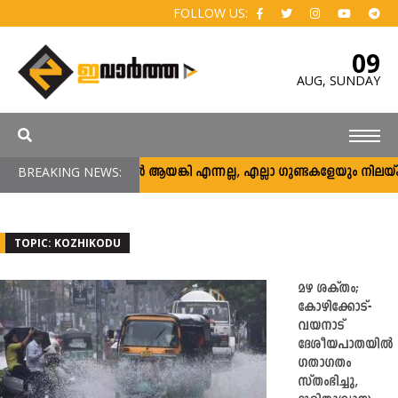
FOLLOW US:
09
AUG,
SUNDAY
BREAKING NEWS:
അര്‍ജുന്‍ ആയങ്കി എന്നല്ല, എല്ലാ ഗുണ്ടകളേയും നിലയ്ക്ക് നിര്‍
TOPIC: KOZHIKODU
മഴ ശക്തം;
കോഴിക്കോട്-
വയനാട്
ദേശീയപാതയിൽ
ഗതാഗതം
സ്തംഭിച്ചു,