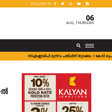
FOLLOW US:
06
AUG,
THURSDAY
സി‌എംഇഡിപി മൂന്നാം പതിപ്പിന് തുടക്കം; 5 കോടി രൂപ വരെ
ല്‍