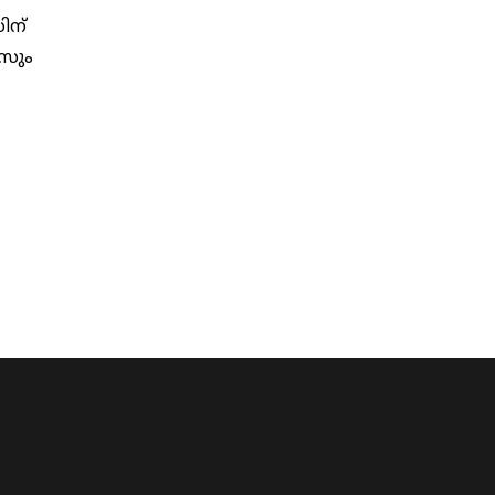
ിന്
‌സും