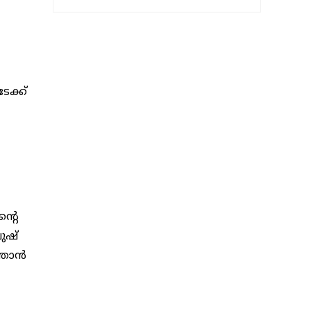
േക്ക്
്റെ
ുഷ്
താന്‍