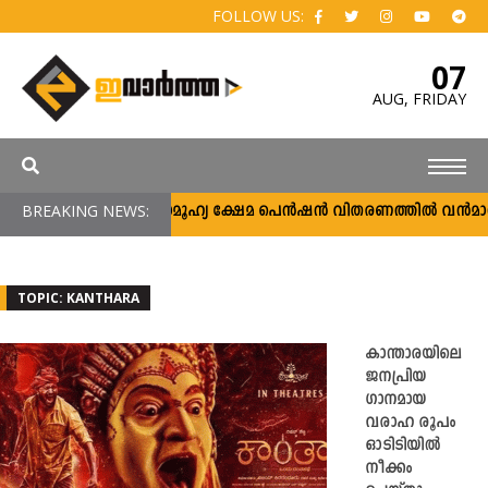
FOLLOW US:
07
AUG,
FRIDAY
BREAKING NEWS:
സാമൂഹ്യ ക്ഷേമ പെൻഷൻ വിതരണത്തിൽ വൻമാറ്റം; 
TOPIC: KANTHARA
കാന്താരയിലെ
ജനപ്രിയ
ഗാനമായ
വരാഹ രൂപം
ഓടിടിയിൽ
നീക്കം