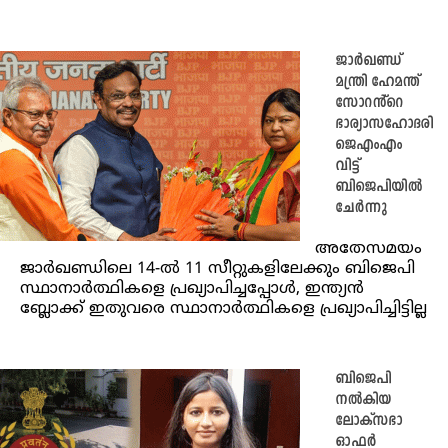
ജാർഖണ്ഡ്
മന്ത്രി ഹേമന്ത്
സോറൻ്റെ
ഭാര്യാസഹോദരി
ജെഎംഎം
വിട്ട്
ബിജെപിയിൽ
ചേർന്നു
അതേസമയം
ജാർഖണ്ഡിലെ 14-ൽ 11 സീറ്റുകളിലേക്കും ബിജെപി
സ്ഥാനാർത്ഥികളെ പ്രഖ്യാപിച്ചപ്പോൾ, ഇന്ത്യൻ
ബ്ലോക്ക് ഇതുവരെ സ്ഥാനാർത്ഥികളെ പ്രഖ്യാപിച്ചിട്ടില്ല
ബിജെപി
നൽകിയ
ലോക്‌സഭാ
ഓഫർ