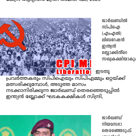
ജാർഖണ്ഡിൽ
സിപിഐ
(എംഎൽ)
ലിബറേഷൻ
ഇന്ത്യൻ
ബ്ലോക്കിൻ്റെ
സഖ്യകക്ഷിയാകു
ഇടതു
പ്രവർത്തകരും സിപിഐയും സിപിഎമ്മും ഒറ്റയ്ക്ക്
മത്സരിക്കുമ്പോൾ, അടുത്ത മാസം
നടക്കാനിരിക്കുന്ന ജാർഖണ്ഡ് തെരഞ്ഞെടുപ്പിൽ
ഇന്ത്യൻ ബ്ലോക്ക് ഘടകകക്ഷികൾ സിന്ദ്രി,
ജാർഖണ്ഡ്
നിയമസഭാ
തെരഞ്ഞെടുപ്പ്;