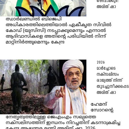
ഒഴിവാക്കും:
അമിത് ഷാ
ഝാർഖണ്ഡിൽ ബിജെപി
അധികാരത്തിലെത്തിയാൽ ഏകീകൃത സിവിൽ
കോഡ് (യുസിസി) നടപ്പാക്കുമെന്നും എന്നാൽ
ആദിവാസികളെ അതിൻ്റെ പരിധിയിൽ നിന്ന്
മാറ്റിനിർത്തുമെന്നും കേന്ദ്ര
2026
മാർച്ചോടെ
നക്സലിസം
രാജ്യത്ത് നിന്ന്
തുടച്ചുനീക്കപ്പെട
അമിത് ഷാ
ഹേമന്ദ്
സോറൻ്റെ
നേതൃത്വത്തിലുള്ള ജെഎംഎം സഖ്യത്തെ
നക്‌സലിസത്തിന് ഇന്ധനം നിറച്ചതിന് കടന്നാക്രമിച്ച
കേന്ദ്ര ആഭ്യന്തര മന്ത്രി അമിത് ഷാ, 2026