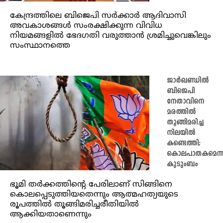
കേന്ദ്രത്തിലെ ബിജെപി സർക്കാർ ആദിവാസി
അവകാശങ്ങൾ സംരക്ഷിക്കുന്ന വിവിധ
നിയമങ്ങളിൽ ഭേദഗതി വരുത്താൻ ശ്രമിച്ചുവെങ്കിലും
സംസ്ഥാനത്തെ
ജാർഖണ്ഡിൽ
ബിജെപി
നേതാവിനെ
മരത്തിൽ
തൂങ്ങിമരിച്ച
നിലയിൽ
കണ്ടെത്തി;
കൊലപാതകമെന്ന
കുടുംബം
ഭൂമി തർക്കത്തിന്റെ പേരിലാണ് സിങ്ങിനെ
കൊലപ്പെടുത്തിയതെന്നും ആത്മഹത്യയുടെ
രൂപത്തിൽ തൂങ്ങിമരിച്ചരീതിയിൽ
ആക്കിയതാണെന്നും