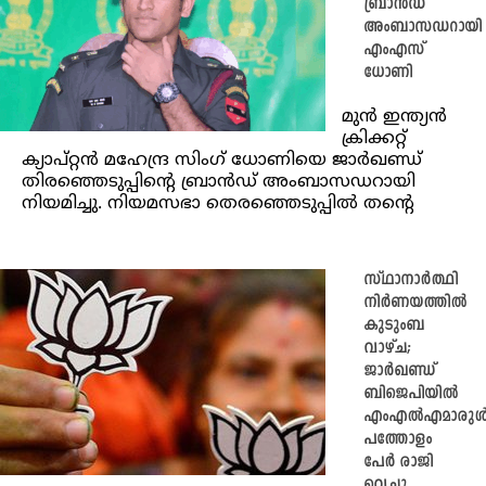
ബ്രാൻഡ്
അംബാസഡറായി
എംഎസ്
ധോണി
മുൻ ഇന്ത്യൻ
ക്രിക്കറ്റ്
ക്യാപ്റ്റൻ മഹേന്ദ്ര സിംഗ് ധോണിയെ ജാർഖണ്ഡ്
തിരഞ്ഞെടുപ്പിൻ്റെ ബ്രാൻഡ് അംബാസഡറായി
നിയമിച്ചു. നിയമസഭാ തെരഞ്ഞെടുപ്പിൽ തൻ്റെ
സ്ഥാനാർത്ഥി
നിർണയത്തിൽ
കുടുംബ
വാഴ്ച;
ജാർഖണ്ഡ്
ബിജെപിയിൽ
എംഎൽഎമാരുൾപ
പത്തോളം
പേർ രാജി
വെച്ചു