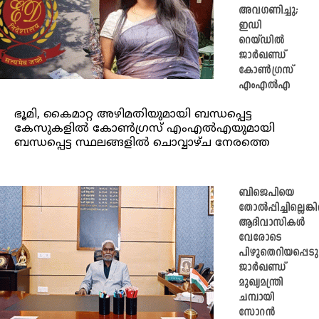
അവഗണിച്ചു;
ഇഡി
റെയ്ഡിൽ
ജാർഖണ്ഡ്
കോൺഗ്രസ്
എംഎൽഎ
ഭൂമി, കൈമാറ്റ അഴിമതിയുമായി ബന്ധപ്പെട്ട
കേസുകളിൽ കോൺഗ്രസ് എംഎൽഎയുമായി
ബന്ധപ്പെട്ട സ്ഥലങ്ങളിൽ ചൊവ്വാഴ്ച നേരത്തെ
ബിജെപിയെ
തോൽപ്പിച്ചില്ലെങ്ക
ആദിവാസികൾ
വേരോടെ
പിഴുതെറിയപ്പെടു
ജാർഖണ്ഡ്
മുഖ്യമന്ത്രി
ചമ്പായി
സോറൻ