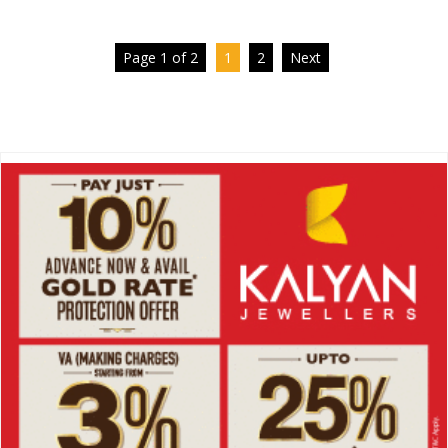
Page 1 of 2
1
2
Next