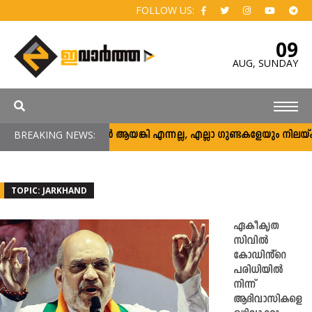
FOLLOW US:
09
AUG,
SUNDAY
BREAKING NEWS:
അര്‍ജുന്‍ ആയങ്കി എന്നല്ല, എല്ലാ ഗുണ്ടകളേയും നിലയ്ക്ക് നിര്‍
TOPIC: JARKHAND
ഏകീകൃത
സിവിൽ
കോഡിൻ്റെ
പരിധിയിൽ
നിന്ന്
ആദിവാസികളെ