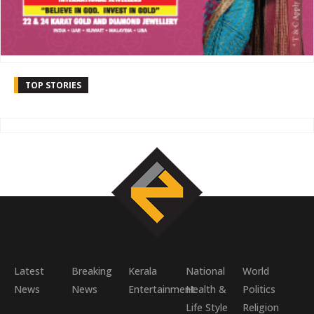
TOP STORIES
Latest
Breaking
Kerala
National
World
News
News
Entertainment
Health &
Politics
Life Style
Religion