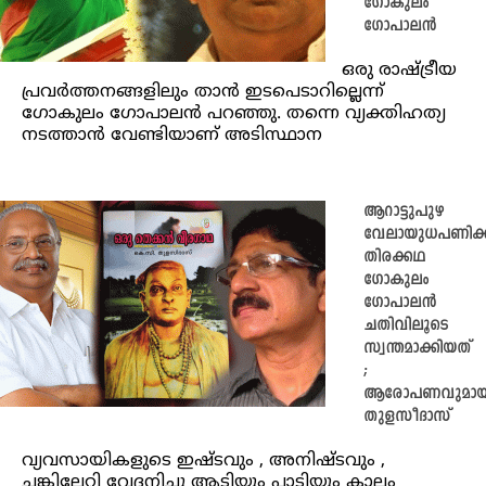
​ഗോ​കുലം ​
ഗോപാലൻ
ഒരു രാഷ്ട്രീയ
പ്രവർത്തനങ്ങളിലും താൻ ഇടപെടാറില്ലെന്ന്
ഗോകുലം ​ഗോപാലൻ പറഞ്ഞു. തന്നെ വ്യക്തിഹത്യ
നടത്താൻ വേണ്ടിയാണ് അടിസ്ഥാന
ആറാട്ടുപുഴ
വേലായുധപണിക്
തിരക്കഥ
ഗോകുലം
ഗോപാലൻ
ചതിവിലൂടെ
സ്വന്തമാക്കിയത്
;
ആരോപണവുമായ
തുളസീദാസ്
വ്യവസായികളുടെ ഇഷ്ടവും , അനിഷ്ടവും ,
ചങ്കിലേറ്റി വേദനിച്ചു ആടിയും പാടിയും കാലം