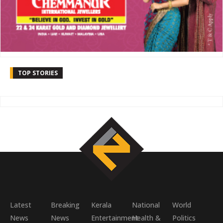
TOP STORIES
Latest
Breaking
Kerala
National
World
News
News
Entertainment
Health &
Politics