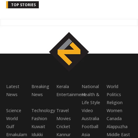
TOP STORIES
Latest
Breaking
Kerala
National
World
News
News
Entertainment
Health &
Politics
Life Style
Religion
Science
Technology
Travel
Video
Women
World
Fashion
Movies
Australia
Canada
Gulf
Kuwait
Cricket
Football
Alappuzha
Ernakulam
Idukki
Kannur
Asia
Middle East