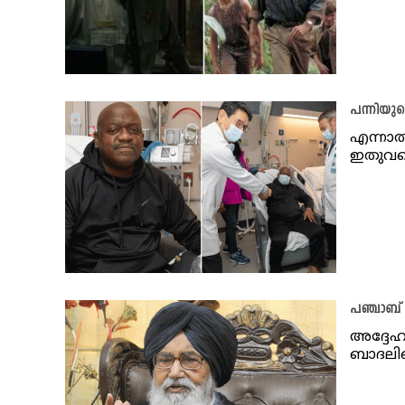
പന്നിയുടെ
എന്നാ
ഇതുവരെ
പഞ്ചാബ് മ
അദ്ദേഹ
ബാദലിന