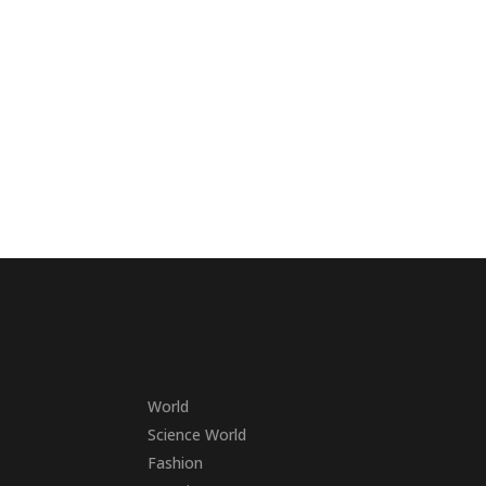
World
Science World
Fashion