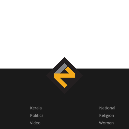
Kerala
National
Politics
Religion
Video
Women