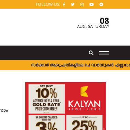
FOLLOW US:
08
AUG,
SATURDAY
സർക്കാർ ആശുപത്രികളിലെ പേ വാർഡുകൾ എല്ലാവർക്കും; 
 സാം