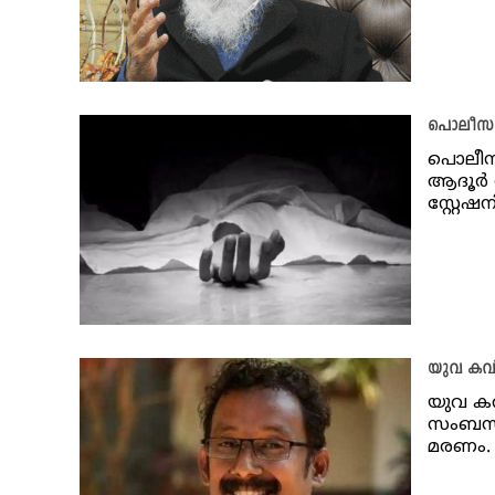
പൊലീസുകാ
പൊലീസു
ആദൂര്‍
സ്റ്റേഷ
യുവ കവിയ
യുവ കവ
സംബന്ധ
മരണം. 