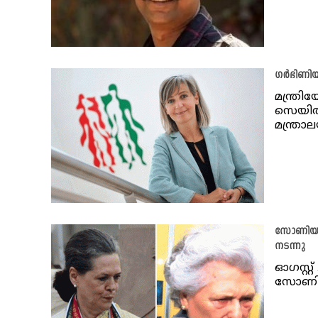
ഗർഭിണിയാ
മന്ത്ര
സെയിൽ
മന്ത്രാല
സോണിയ ഗ
നടന്നു
ഓഗസ്റ്റ
സോണിയ 