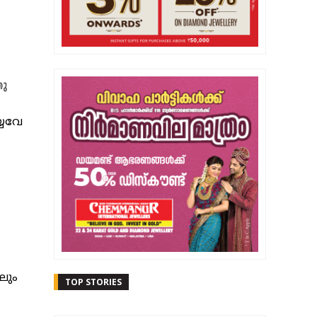
തു
യ്യവേ
ലും
TOP STORIES