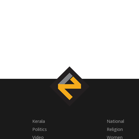
Kerala
National
Politics
Religion
Video
Women