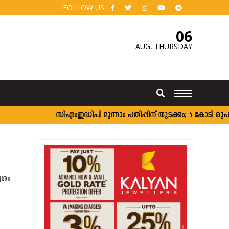
FOLLOW US:
06
AUG,
THURSDAY
സി‌എംഇഡിപി മൂന്നാം പതിപ്പിന് തുടക്കം; 5 കോടി രൂപ വര
േശം