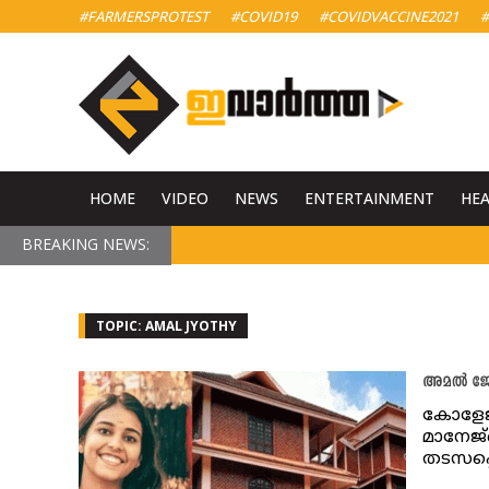
#FARMERSPROTEST
#COVID19
#COVIDVACCINE2021
#
HOME
VIDEO
NEWS
ENTERTAINMENT
HE
BREAKING NEWS:
TOPIC: AMAL JYOTHY
അമൽ ജ്യ
കോളേജി
മാനേജ്
തടസപ്പെ