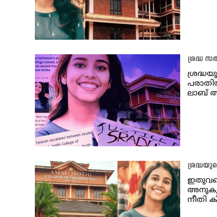
ശ്രദ്ധ 
ശ്രദ്ധയ
പരാതിയു
ലാബ് അറ
ശ്രദ്ധയു
ഇതുവരെ
അനുകൂല
നീതി കി