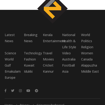
Latest
Breaking
Kerala
National
World
News
News
Entertainment
Health &
Politics
Life Style
Religion
Science
Technology
Travel
Video
Women
World
Fashion
Movies
Australia
Canada
Gulf
Kuwait
Cricket
Football
Alappuzha
Ernakulam
Idukki
Kannur
Asia
Middle East
Europe