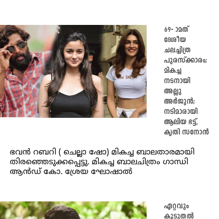
69- ാമത്
ദേശീയ
ചലച്ചിത്ര
പുരസ്ക്കാരം;
മികച്ച
നടനായി
അല്ലു
അർജുൻ;
നടിമാരായി
ആലിയ ഭട്ട്,
കൃതി സനോൻ
ഭവൻ റബറി ( ചെല്ലാ ഷോ) മികച്ച ബാലതാരമായി
തിരഞ്ഞെടുക്കപ്പെട്ടു. മികച്ച ബാലചിത്രം ഗാന്ധി
ആൻഡ് കോ. ശ്രേയ ഘോഷാൽ
ഏറ്റവും
കൂടുതൽ