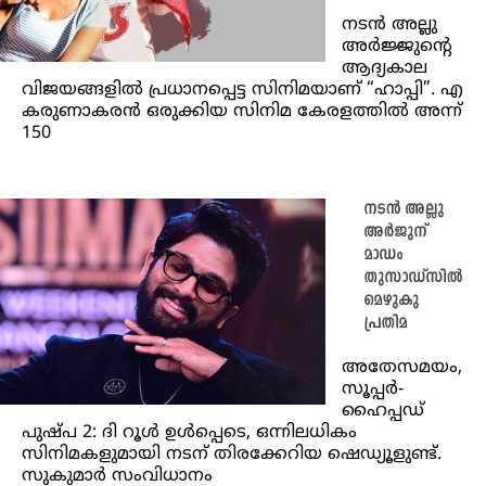
നടൻ അല്ലു
അർജ്ജുന്റെ
ആദ്യകാല
വിജയങ്ങളിൽ പ്രധാനപ്പെട്ട സിനിമയാണ് “ഹാപ്പി”. എ
കരുണാകരൻ ഒരുക്കിയ സിനിമ കേരളത്തിൽ അന്ന്
150
നടൻ അല്ലു
അർജുന്
മാഡം
തുസാഡ്സിൽ
മെഴുകു
പ്രതിമ
അതേസമയം,
സൂപ്പർ-
ഹൈപ്പഡ്
പുഷ്പ 2: ദി റൂൾ ഉൾപ്പെടെ, ഒന്നിലധികം
സിനിമകളുമായി നടന് തിരക്കേറിയ ഷെഡ്യൂളുണ്ട്.
സുകുമാർ സംവിധാനം