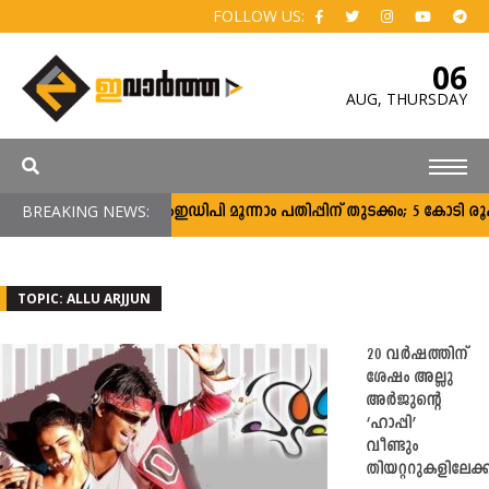
FOLLOW US:
06
AUG,
THURSDAY
BREAKING NEWS:
സി‌എംഇഡിപി മൂന്നാം പതിപ്പിന് തുടക്കം; 5 കോടി രൂപ വ
TOPIC: ALLU ARJJUN
20 വർഷത്തിന്
ശേഷം അല്ലു
അർ‍ജുന്റെ
‘ഹാപ്പി’
വീണ്ടും
തിയറ്ററുകളിലേക്ക