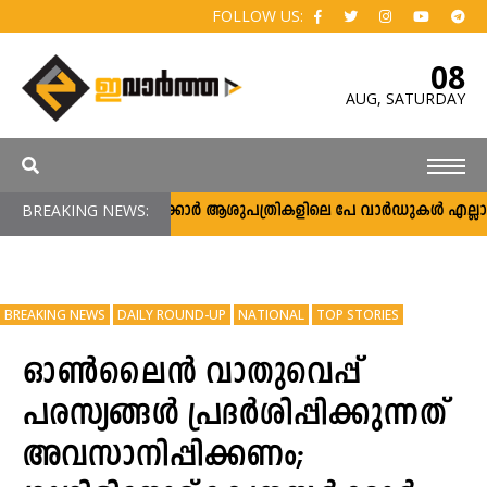
FOLLOW US:
08
AUG,
SATURDAY
BREAKING NEWS:
സർക്കാർ ആശുപത്രികളിലെ പേ വാർഡുകൾ എല്ലാവർക്ക
BREAKING NEWS
DAILY ROUND-UP
NATIONAL
TOP STORIES
ഓൺലൈൻ വാതുവെപ്പ്
പരസ്യങ്ങൾ പ്രദർശിപ്പിക്കുന്നത്
അവസാനിപ്പിക്കണം;