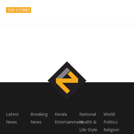
TOP STORIES
Latest
Breaking
Kerala
National
World
News
News
Entertainment
Health &
Politics
Life Style
Religion