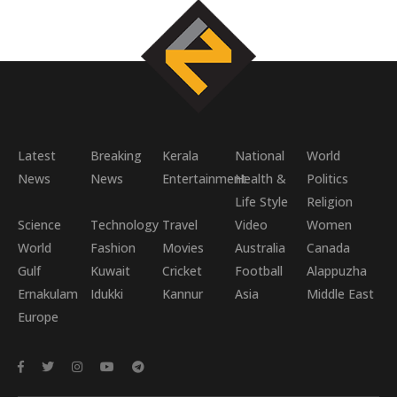
Latest
Breaking
Kerala
National
World
News
News
Entertainment
Health &
Politics
Life Style
Religion
Science
Technology
Travel
Video
Women
World
Fashion
Movies
Australia
Canada
Gulf
Kuwait
Cricket
Football
Alappuzha
Ernakulam
Idukki
Kannur
Asia
Middle East
Europe