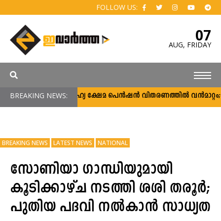
FOLLOW US:
07
AUG,
FRIDAY
BREAKING NEWS:
സാമൂഹ്യ ക്ഷേമ പെൻഷൻ വിതരണത്തിൽ വൻമാറ്റം; വീ
BREAKING NEWS
LATEST NEWS
NATIONAL
സോണിയാ ഗാന്ധിയുമായി
കൂടിക്കാഴ്ച നടത്തി ശശി തരൂര്‍;
പുതിയ പദവി നൽകാൻ സാധ്യത