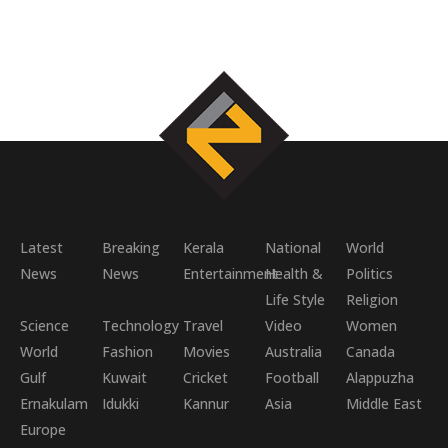
Latest
Breaking
Kerala
National
World
News
News
Entertainment
Health &
Politics
Life Style
Religion
Science
Technology
Travel
Video
Women
World
Fashion
Movies
Australia
Canada
Gulf
Kuwait
Cricket
Football
Alappuzha
Ernakulam
Idukki
Kannur
Asia
Middle East
Europe