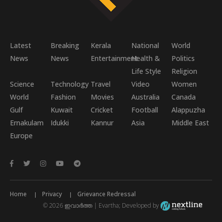
Latest
Breaking
Kerala
National
World
News
News
Entertainment
Health &
Politics
Life Style
Religion
Science
Technology
Travel
Video
Women
World
Fashion
Movies
Australia
Canada
Gulf
Kuwait
Cricket
Football
Alappuzha
Ernakulam
Idukki
Kannur
Asia
Middle East
Europe
Home
Privacy
Grievance Redressal
© 2026 ഇവാർത്ത | Evartha; Developed by