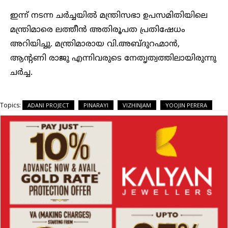
ഇന്ന് നടന്ന ചർച്ചയിൽ മന്ത്രിസഭാ ഉപസമിതിയിലെ
മന്ത്രിമാരെ ലത്തീൻ അതിരൂപത പ്രതിഷേധം
അറിയിച്ചു. മന്ത്രിമാരായ വി.അബ്ദുറഹ്മാൻ,
ആന്റണി രാജു എന്നിവരുടെ നേതൃത്വത്തിലായിരുന്നു
ചർച്ച.
Topics:
ADANI PROJECT
PINARAYI
VIZHINJAM
YOOJIN PERERA