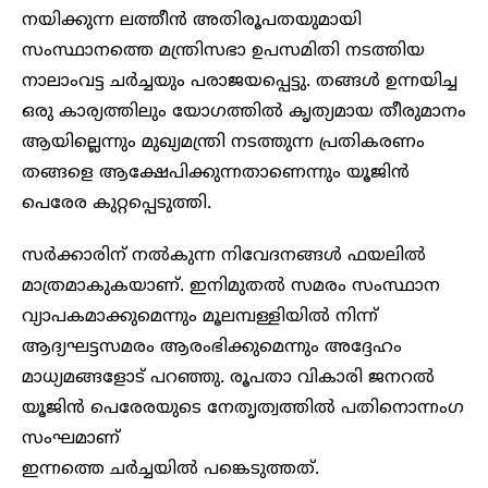
നയിക്കുന്ന ലത്തീൻ അതിരൂപതയുമായി
സംസ്ഥാനത്തെ മന്ത്രിസഭാ ഉപസമിതി നടത്തിയ
നാലാംവട്ട ചർച്ചയും പരാജയപ്പെട്ടു. തങ്ങൾ ഉന്നയിച്ച
ഒരു കാര്യത്തിലും യോഗത്തിൽ കൃത്യമായ തീരുമാനം
ആയില്ലെന്നും മുഖ്യമന്ത്രി നടത്തുന്ന പ്രതികരണം
തങ്ങളെ ആക്ഷേപിക്കുന്നതാണെന്നും യൂജിൻ
പെരേര കുറ്റപ്പെടുത്തി.
സർക്കാരിന് നൽകുന്ന നിവേദനങ്ങൾ ഫയലിൽ
മാത്രമാകുകയാണ്. ഇനിമുതൽ സമരം സംസ്ഥാന
വ്യാപകമാക്കുമെന്നും മൂലമ്പള്ളിയിൽ നിന്ന്
ആദ്യഘട്ടസമരം ആരംഭിക്കുമെന്നും അ​ദ്ദേഹം
മാധ്യമങ്ങളോട് പറഞ്ഞു. രൂപതാ വികാരി ജനറൽ
യൂജിൻ പെരേരയുടെ നേതൃത്വത്തിൽ പതിനൊന്നംഗ
സംഘമാണ്
ഇന്നത്തെ ചർച്ചയിൽ പങ്കെടുത്തത്.