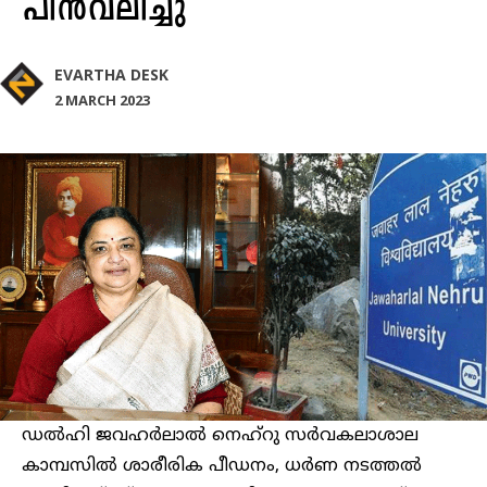
പിൻവലിച്ചു
EVARTHA DESK
2 MARCH 2023
ഡൽഹി ജവഹർലാൽ നെഹ്‌റു സർവകലാശാല
കാമ്പസിൽ ശാരീരിക പീഡനം, ധർണ നടത്തൽ