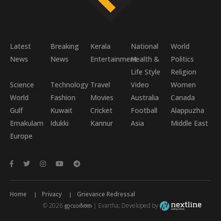
Latest
Breaking
Kerala
National
World
News
News
Entertainment
Health &
Politics
Life Style
Religion
Science
Technology
Travel
Video
Women
World
Fashion
Movies
Australia
Canada
Gulf
Kuwait
Cricket
Football
Alappuzha
Ernakulam
Idukki
Kannur
Asia
Middle East
Europe
Home
Privacy
Grievance Redressal
© 2026 ഇവാർത്ത | Evartha; Developed by