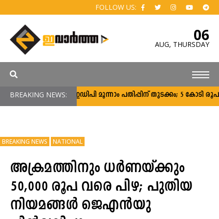
FOLLOW US:
06
AUG,
THURSDAY
BREAKING NEWS:
സി‌എംഇഡിപി മൂന്നാം പതിപ്പിന് തുടക്കം; 5 കോടി രൂപ വര
BREAKING NEWS
NATIONAL
അക്രമത്തിനും ധർണയ്ക്കും
50,000 രൂപ വരെ പിഴ; പുതിയ
നിയമങ്ങൾ ജെഎൻയു