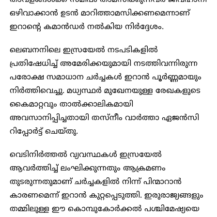
താവളങ്ങൾക്ക് സമീപം താമസിക്കുന്നവർ ജീവഹാനി
ഒഴിവാക്കാൻ ഉടൻ മാറിത്താമസിക്കണമെന്നാണ്
ഇറാന്റെ കമാൻഡർ നൽകിയ നിർദ്ദേശം.
ലെബനനിലെ ഇസ്രയേൽ നടപടികളിൽ
പ്രതിഷേധിച്ച് അമേരിക്കയുമായി നടത്തിവന്നിരുന്ന
പരോക്ഷ സമാധാന ചർച്ചകൾ ഇറാൻ പൂർണ്ണമായും
നിർത്തിവെച്ചു. മധ്യസ്ഥർ മുഖേനയുള്ള രേഖകളുടെ
കൈമാറ്റവും താൽക്കാലികമായി
അവസാനിപ്പിച്ചതായി തസ്നീം വാർത്താ ഏജൻസി
റിപ്പോർട്ട് ചെയ്തു.
വെടിനിർത്തൽ വ്യവസ്ഥകൾ ഇസ്രയേൽ
ആവർത്തിച്ച് ലംഘിക്കുന്നതും ആക്രമണം
തുടരുന്നതുമാണ് ചർച്ചകളിൽ നിന്ന് പിന്മാറാൻ
കാരണമെന്ന് ഇറാൻ കുറ്റപ്പെടുത്തി. ഇരുരാജ്യങ്ങളും
തമ്മിലുള്ള ഈ കൊമ്പുകോർക്കൽ പശ്ചിമേഷ്യയെ