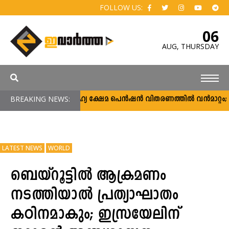
FOLLOW US:
06
AUG,
THURSDAY
BREAKING NEWS:
സാമൂഹ്യ ക്ഷേമ പെൻഷൻ വിതരണത്തിൽ വൻമാറ്റം; വീട
LATEST NEWS
WORLD
ബെയ്റൂട്ടിൽ ആക്രമണം
നടത്തിയാൽ പ്രത്യാഘാതം
കഠിനമാകും; ഇസ്രയേലിന്