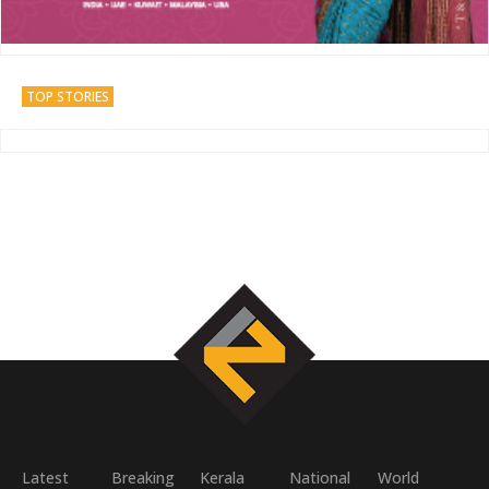
TOP STORIES
Latest
Breaking
Kerala
National
World