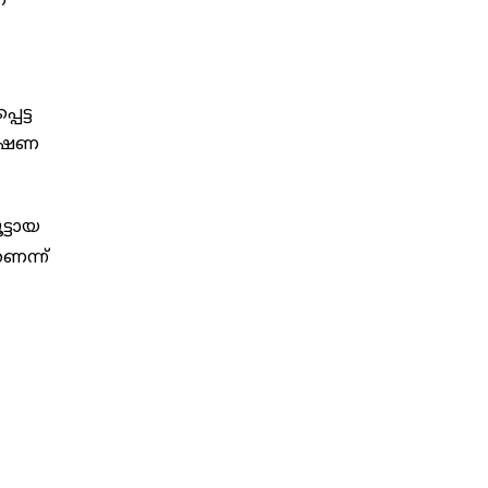
്
െട്ട
വേഷണ
്ടായ
െന്ന്