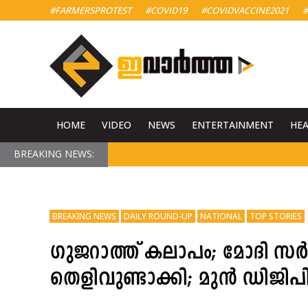
#FARMERSPROTEST
#COVID19
#COVIDVACCINE2021
#
HOME
VIDEO
NEWS
ENTERTAINMENT
HE
BREAKING NEWS:
BREAKING NEWS
DAILY ROUND-UP
NATIONAL
TOP STORIES
ഗുജറാത്ത് കലാപം; മോദി സർ
തെളിവുണ്ടാക്കി; മുൻ ഡിജിപി