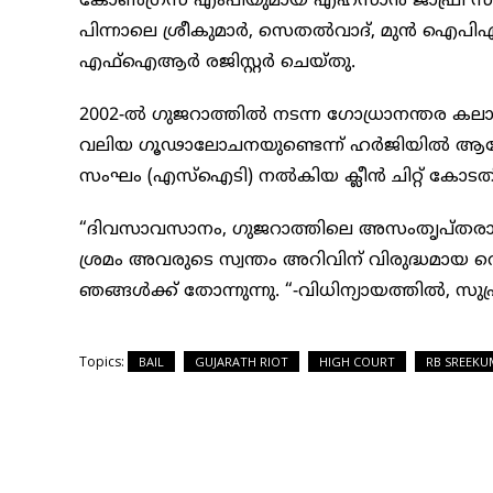
കോൺഗ്രസ് എംപിയുമായ എഹ്‌സാൻ ജാഫ്രി സമർപ
പിന്നാലെ ശ്രീകുമാർ, സെതൽവാദ്, മുൻ ഐപിഎസ
എഫ്‌ഐആർ രജിസ്റ്റർ ചെയ്തു.
2002-ൽ ഗുജറാത്തിൽ നടന്ന ഗോധ്രാനന്തര കലാപത്തി
വലിയ ഗൂഢാലോചനയുണ്ടെന്ന് ഹർജിയിൽ ആരോപിച്ച
സംഘം (എസ്‌ഐടി) നൽകിയ ക്ലീൻ ചിറ്റ് കോടതി 
“ദിവസാവസാനം, ഗുജറാത്തിലെ അസംതൃപ്തരായ ഉദ
ശ്രമം അവരുടെ സ്വന്തം അറിവിന് വിരുദ്ധമായ 
ഞങ്ങൾക്ക് തോന്നുന്നു. “-വിധിന്യായത്തിൽ, സുപ്
Topics:
BAIL
GUJARATH RIOT
HIGH COURT
RB SREEKU