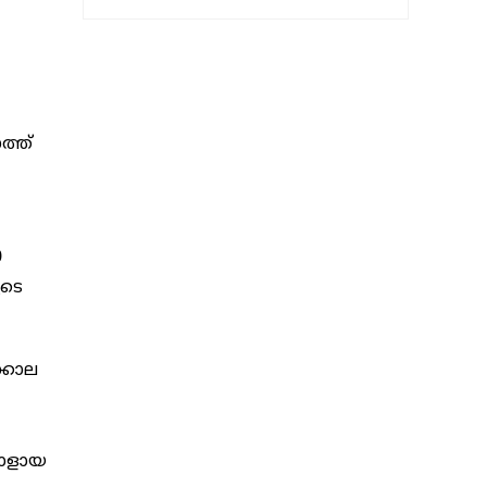
ത്ത്
0
ുടെ
്കാല
രാളായ