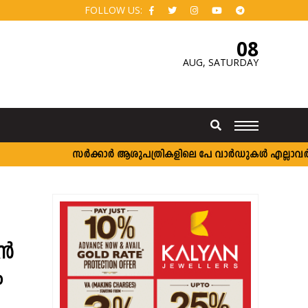
FOLLOW US:
08
AUG,
SATURDAY
സർക്കാർ ആശുപത്രികളിലെ പേ വാർഡുകൾ എല്ലാവർക്കും; വ
ാൻ
ം