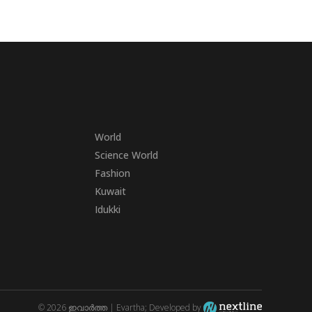
World
Science World
Fashion
Kuwait
Idukki
© 2026 ഇവാർത്ത | Evartha; Developed by