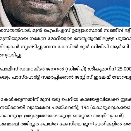
ാർ, സെതൽവാദ്, മുൻ ഐപിഎസ് ഉദ്യോഗസ്ഥൻ സഞ്ജീവ് ഭട്ട്
നമന്ത്രിയുമായ നരേന്ദ്ര മോദിയുടെ നേതൃത്വത്തിലുള്ള ഗുജറാ
െളിവുകൾ സൃഷ്ടിച്ചുവെന്ന കേസിൽ മുൻ ഡിജിപി ആർബി
ുവദിച്ചു.
പോലീസ് ഡയറക്ടർ ജനറൽ (ഡിജിപി) ശ്രീകുമാറിന് 25,00
 പാസ്‌പോർട്ട് സമർപ്പിക്കാൻ ജസ്റ്റിസ് ഇലേഷ് വോറയ
േൾക്കുന്നതിന് മുമ്പ് ഒരു ചെറിയ കാലയളവിലേക്ക് ഇടക
ഞ്ചനയ്ക്കായി വ്യാജരേഖ ചമയ്ക്കൽ), 194 (കൊടുക്കുകയോ
പാക്കാനുള്ള ഉദ്ദേശ്യത്തോടെയുള്ള തെറ്റായ തെളിവുകൾ)
ബ്രാഞ്ച് രജിസ്റ്റർ ചെയ്ത കേസിലെ മൂന്ന് പ്രതികളിൽ ഒ