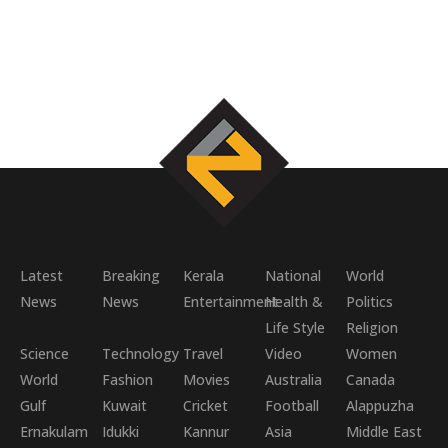
Latest
Breaking
Kerala
National
World
News
News
Entertainment
Health &
Politics
Life Style
Religion
Science
Technology
Travel
Video
Women
World
Fashion
Movies
Australia
Canada
Gulf
Kuwait
Cricket
Football
Alappuzha
Ernakulam
Idukki
Kannur
Asia
Middle East