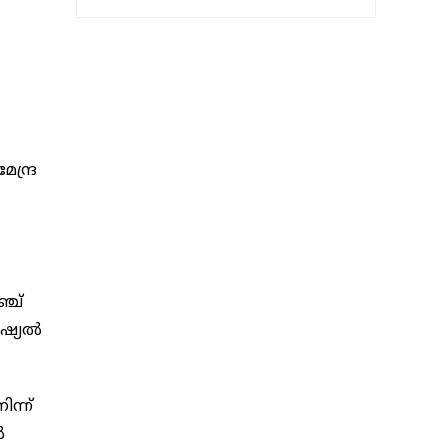
ന്ദ്ര
്ച്
്യല്‍
ന്ന്
‍