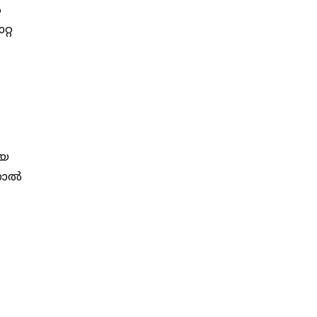
‍
റ്റ
ീയ
ാല്‍